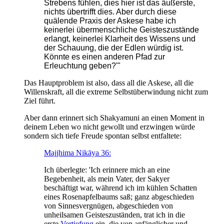
Strebens fühlen, dies hier ist das äußerste,
nichts übertrifft dies. Aber durch diese
quälende Praxis der Askese habe ich
keinerlei übermenschliche Geisteszustände
erlangt, keinerlei Klarheit des Wissens und
der Schauung, die der Edlen würdig ist.
Könnte es einen anderen Pfad zur
Erleuchtung geben?'"
Das Hauptproblem ist also, dass all die Askese, all die
Willenskraft, all die extreme Selbstüberwindung nicht zum
Ziel führt.
Aber dann erinnert sich Shakyamuni an einen Moment in
deinem Leben wo nicht gewollt und erzwingen würde
sondern sich tiefe Freude spontan selbst entfaltete:
Majjhima Nikāya 36:
Ich überlegte: 'Ich erinnere mich an eine
Begebenheit, als mein Vater, der Sakyer
beschäftigt war, während ich im kühlen Schatten
eines Rosenapfelbaums saß; ganz abgeschieden
von Sinnesvergnügen, abgeschieden von
unheilsamen Geisteszuständen, trat ich in die
erste
Vertiefung
ein, die von anfänglicher und