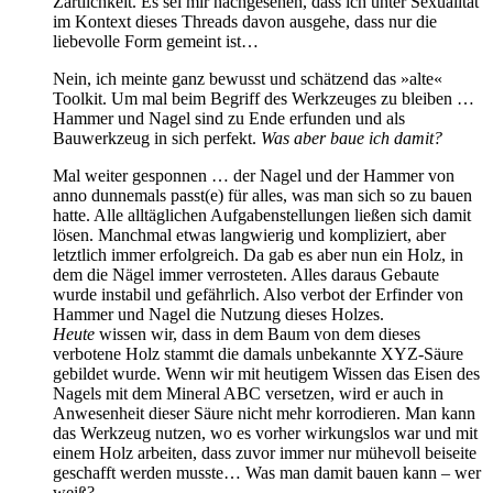
Zärtlichkeit. Es sei mir nachgesehen, dass ich unter Sexualität
im Kontext dieses Threads davon ausgehe, dass nur die
liebevolle Form gemeint ist…
Nein, ich meinte ganz bewusst und schätzend das »alte«
Toolkit. Um mal beim Begriff des Werkzeuges zu bleiben …
Hammer und Nagel sind zu Ende erfunden und als
Bauwerkzeug in sich perfekt.
Was aber baue ich damit?
Mal weiter gesponnen … der Nagel und der Hammer von
anno dunnemals passt(e) für alles, was man sich so zu bauen
hatte. Alle alltäglichen Aufgabenstellungen ließen sich damit
lösen. Manchmal etwas langwierig und kompliziert, aber
letztlich immer erfolgreich. Da gab es aber nun ein Holz, in
dem die Nägel immer verrosteten. Alles daraus Gebaute
wurde instabil und gefährlich. Also verbot der Erfinder von
Hammer und Nagel die Nutzung dieses Holzes.
Heute
wissen wir, dass in dem Baum von dem dieses
verbotene Holz stammt die damals unbekannte XYZ-Säure
gebildet wurde. Wenn wir mit heutigem Wissen das Eisen des
Nagels mit dem Mineral ABC versetzen, wird er auch in
Anwesenheit dieser Säure nicht mehr korrodieren. Man kann
das Werkzeug nutzen, wo es vorher wirkungslos war und mit
einem Holz arbeiten, dass zuvor immer nur mühevoll beiseite
geschafft werden musste… Was man damit bauen kann – wer
weiß?