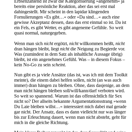
Erbsenzählend ist zwar die Kategorisierung »angenehm« ja
bereits eine persönliche Reaktion, aber das sei erst mal
dahingestellt. Mir scheint in den lapidar klingenden
Fornulierungen »Es gibt…« oder »Da sind…« auch eine
gewisse Akzeptanz dessen, dass das erst einmal so ist. Da ist
ein Fels, es gibt Wetter, es gibt angeneme Gefühle. So weit
quasi normal, naturgegeben.
Wenn man sich
nicht
ergötzt,
nicht
willkommen heißt,
nicht
dran hängen bleibt, liegt
nicht
die Neigung zu Begierde vor.
Was (zumindest in dem Satz als inhaltliche Aussage übrig)
bleibt, ist ein angenehmes Gefühl. Was – in diesem Fokus –
kein No-Go zu sein
scheint
.
Nun gibt es ja viele Ansätze (das ist, was ich mit dem Toolkit
meinte), die einem dabei helfen sollen, nicht (an was auch
immer) dran hängen zu bleiben. Ohne, dass dasjenige, an dem
man nicht hängen bleiben soll/will/kann/darf verboten wird.
So weit so spannend. Warum ist das offensichtlich für Sex
nicht so? Der allseits bekannte Argumentationsstrang »wenn
Du Laie bleiben willst…« interessiert mich dabei mal gerade
gar nicht. Der Ansatz, dass es dann vielleicht nur was länger
bis zur Erleuchtung dauert, wenn man nicht absteht, geht für
mich in die gleiche Richtung.