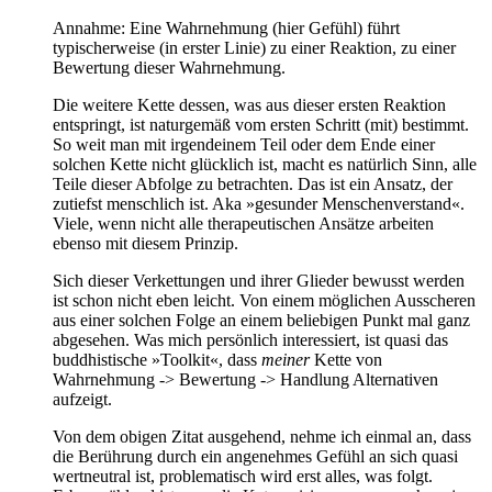
Annahme: Eine Wahrnehmung (hier Gefühl) führt
typischerweise (in erster Linie) zu einer Reaktion, zu einer
Bewertung dieser Wahrnehmung.
Die weitere Kette dessen, was aus dieser ersten Reaktion
entspringt, ist naturgemäß vom ersten Schritt (mit) bestimmt.
So weit man mit irgendeinem Teil oder dem Ende einer
solchen Kette nicht glücklich ist, macht es natürlich Sinn, alle
Teile dieser Abfolge zu betrachten. Das ist ein Ansatz, der
zutiefst menschlich ist. Aka »gesunder Menschenverstand«.
Viele, wenn nicht alle therapeutischen Ansätze arbeiten
ebenso mit diesem Prinzip.
Sich dieser Verkettungen und ihrer Glieder bewusst werden
ist schon nicht eben leicht. Von einem möglichen Ausscheren
aus einer solchen Folge an einem beliebigen Punkt mal ganz
abgesehen. Was mich persönlich interessiert, ist quasi das
buddhistische »Toolkit«, dass
meiner
Kette von
Wahrnehmung -> Bewertung -> Handlung Alternativen
aufzeigt.
Von dem obigen Zitat ausgehend, nehme ich einmal an, dass
die Berührung durch ein angenehmes Gefühl an sich quasi
wertneutral ist, problematisch wird erst alles, was folgt.