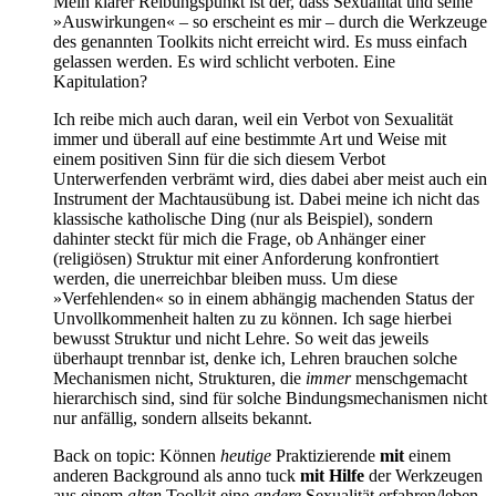
Mein klarer Reibungspunkt ist der, dass Sexualität und seine
»Auswirkungen« – so erscheint es mir – durch die Werkzeuge
des genannten Toolkits nicht erreicht wird. Es muss einfach
gelassen werden. Es wird schlicht verboten. Eine
Kapitulation?
Ich reibe mich auch daran, weil ein Verbot von Sexualität
immer und überall auf eine bestimmte Art und Weise mit
einem positiven Sinn für die sich diesem Verbot
Unterwerfenden verbrämt wird, dies dabei aber meist auch ein
Instrument der Machtausübung ist. Dabei meine ich nicht das
klassische katholische Ding (nur als Beispiel), sondern
dahinter steckt für mich die Frage, ob Anhänger einer
(religiösen) Struktur mit einer Anforderung konfrontiert
werden, die unerreichbar bleiben muss. Um diese
»Verfehlenden« so in einem abhängig machenden Status der
Unvollkommenheit halten zu zu können. Ich sage hierbei
bewusst Struktur und nicht Lehre. So weit das jeweils
überhaupt trennbar ist, denke ich, Lehren brauchen solche
Mechanismen nicht, Strukturen, die
immer
menschgemacht
hierarchisch sind, sind für solche Bindungsmechanismen nicht
nur anfällig, sondern allseits bekannt.
Back on topic: Können
heutige
Praktizierende
mit
einem
anderen Background als anno tuck
mit Hilfe
der Werkzeugen
aus einem
alten
Toolkit eine
andere
Sexualität erfahren/leben,