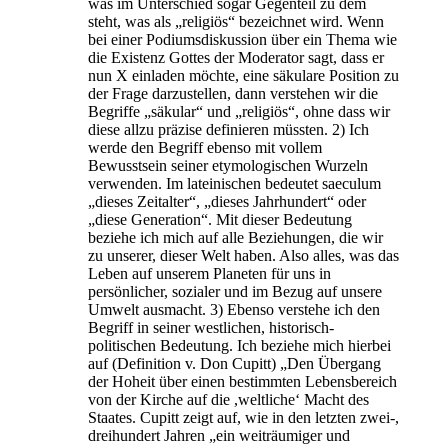
was im Unterschied sogar Gegenteil zu dem
steht, was als „religiös“ bezeichnet wird. Wenn
bei einer Podiumsdiskussion über ein Thema wie
die Existenz Gottes der Moderator sagt, dass er
nun X einladen möchte, eine säkulare Position zu
der Frage darzustellen, dann verstehen wir die
Begriffe „säkular“ und „religiös“, ohne dass wir
diese allzu präzise definieren müssten. 2) Ich
werde den Begriff ebenso mit vollem
Bewusstsein seiner etymologischen Wurzeln
verwenden. Im lateinischen bedeutet saeculum
„dieses Zeitalter“, „dieses Jahrhundert“ oder
„diese Generation“. Mit dieser Bedeutung
beziehe ich mich auf alle Beziehungen, die wir
zu unserer, dieser Welt haben. Also alles, was das
Leben auf unserem Planeten für uns in
persönlicher, sozialer und im Bezug auf unsere
Umwelt ausmacht. 3) Ebenso verstehe ich den
Begriff in seiner westlichen, historisch-
politischen Bedeutung. Ich beziehe mich hierbei
auf (Definition v. Don Cupitt) „Den Übergang
der Hoheit über einen bestimmten Lebensbereich
von der Kirche auf die ,weltliche‘ Macht des
Staates. Cupitt zeigt auf, wie in den letzten zwei-,
dreihundert Jahren „ein weiträumiger und