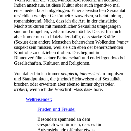
Indien anschaue, ist diese Kultur aber auch irgendwo mal
entschieden falsch abgebogen. Einer atavistischen Sexualität
ursächlich weniger Gestörtheit zuzuweisen, scheint mir arg
romantisierend. Nicht, dass ich die Art, in der christliche
Machtstrukturen mit menschlicher Sexualität umgegangen
sind und umgehen, verharmlosen möchte. Das ist für mich
aber immer nur ein Platzhalter dafür, dass starke Kräfte
(Sexus) dem andere Menschen beherrschen Wollenden
immer
suspekt sein müssen, weil sie sich eben der beherrschenden
Kontrolle zu entziehen drohen. Das beginnt im
Binnenverhältnis einer Partnerschaft und endet irgendwo bei
Gesellschaften, Kulturen und Religionen.
Von daher bin ich immer
neugierig
interessiert
an Impulsen
und Standpunkten, die (meine) Sichtweisen auf Sexualität
brechen oder erweitern aber ebenso immer
abgestoßen
i
rritiert
, wenn ich die Vorschrift »lass das« höre.
Weltreisender:
Frieden-und-Freude:
Besonders spannend an dem
Gespräch war für mich, dass es für
Außenstehende offenbar etwas