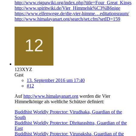
http://www.rigpawiki.org/index.php?title=Four_Great_Kings
http://www.spiritwiki.de/Vier_Himmelsk%C3%B6nige
https://www.elfenwege.de/die-vier-himme…editationsraum/
http://www.himalayanart.org/search/set.cfm?setID=159
123XYZ
Gast
13. September 2016 um 17:40
#12
Auf
http://www.himalayanart.org
werden die Vier
Himmelkönige als weltliche Schützer definiert:
Buddhist Worldly Protector: Virudhaka, Guardian of the
South
Buddhist Worldly Protector: Dhritarashtra, Guardian of the
East
Buddhist Worldly Protector: Virupaksha, Guardian of the