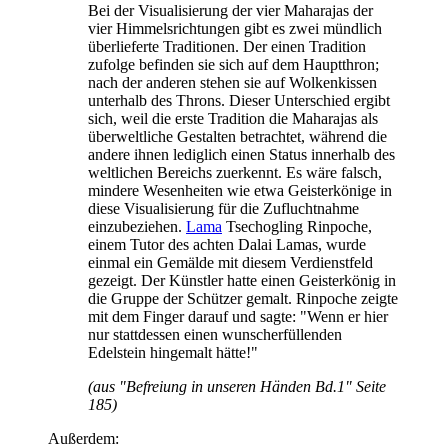
Bei der Visualisierung der vier Maharajas der
vier Himmelsrichtungen gibt es zwei mündlich
überlieferte Traditionen. Der einen Tradition
zufolge befinden sie sich auf dem Hauptthron;
nach der anderen stehen sie auf Wolkenkissen
unterhalb des Throns. Dieser Unterschied ergibt
sich, weil die erste Tradition die Maharajas als
überweltliche Gestalten betrachtet, während die
andere ihnen lediglich einen Status innerhalb des
weltlichen Bereichs zuerkennt. Es wäre falsch,
mindere Wesenheiten wie etwa Geisterkönige in
diese Visualisierung für die Zufluchtnahme
einzubeziehen.
Lama
Tsechogling Rinpoche,
einem Tutor des achten Dalai Lamas, wurde
einmal ein Gemälde mit diesem Verdienstfeld
gezeigt. Der Künstler hatte einen Geisterkönig in
die Gruppe der Schützer gemalt. Rinpoche zeigte
mit dem Finger darauf und sagte: "Wenn er hier
nur stattdessen einen wunscherfüllenden
Edelstein hingemalt hätte!"
(aus "Befreiung in unseren Händen Bd.1" Seite
185)
Außerdem: