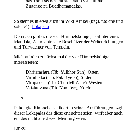
das Tor. Das bezieht sich dann v.a. auf die
Zugänge zu Buddhamandalas.
So steht es in etwa auch im Wiki-Artikel (bzgl. "solche und
solche"):
Lokapala
Demnach gibt es die vier Himmelskönige, Torhüter eines
Mandala, Zehn tantrische Beschützer der Weltenrichtungen
und Türwächter von Tempeln.
Mich würden zunächst mal die vier Himmelskönige
interessieren:
Dhritarashtra (Tib. Yulkhor Sun), Osten
Virudhaka (Tib. Pak Kyepo), Süden
Virupaksha (Tib. Chen Mi Zang), Westen
Vaishravana (Tib. Namtösé), Norden
Pabongka Rinpoche schildert in seinen Ausführungen bzgl.
dieser Lokapalas das diese erleuchtet seien, wirft aber auch
ein das nicht alle dieser Meinung seien.
Links: