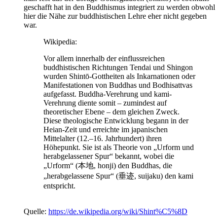
geschafft hat in den Buddhismus integriert zu werden obwohl
hier die Nähe zur buddhistischen Lehre eher nicht gegeben
war.
Wikipedia:
Vor allem innerhalb der einflussreichen
buddhistischen Richtungen Tendai und Shingon
wurden Shintō-Gottheiten als Inkarnationen oder
Manifestationen von Buddhas und Bodhisattvas
aufgefasst. Buddha-Verehrung und kami-
Verehrung diente somit – zumindest auf
theoretischer Ebene – dem gleichen Zweck.
Diese theologische Entwicklung begann in der
Heian-Zeit und erreichte im japanischen
Mittelalter (12.–16. Jahrhundert) ihren
Höhepunkt. Sie ist als Theorie von „Urform und
herabgelassener Spur“ bekannt, wobei die
„Urform“ (本地, honji) den Buddhas, die
„herabgelassene Spur“ (垂迹, suijaku) den kami
entspricht.
Quelle:
https://de.wikipedia.org/wiki/Shint%C5%8D