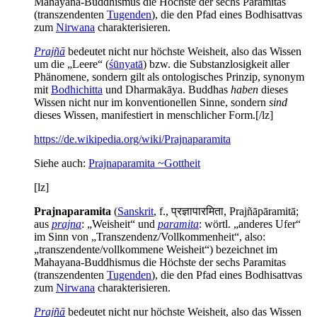
Mahayana-Buddhismus die Höchste der sechs Paramitas
(transzendenten
Tugenden
), die den Pfad eines Bodhisattvas
zum
Nirwana
charakterisieren.
Prajñā
bedeutet nicht nur höchste Weisheit, also das Wissen
um die „Leere“ (
śūnyatā
) bzw. die Substanzlosigkeit aller
Phänomene, sondern gilt als ontologisches Prinzip, synonym
mit
Bodhichitta
und Dharmakāya. Buddhas
haben
dieses
Wissen nicht nur im konventionellen Sinne, sondern
sind
dieses Wissen, manifestiert in menschlicher Form.[/lz]
https://de.wikipedia.org/wiki/Prajnaparamita
Siehe auch:
Prajnaparamita ~Gottheit
[lz]
Prajnaparamita
(
Sanskrit
, f., प्रज्ञापारमिता, Prajñāpāramitā;
aus
prajna
: „Weisheit“ und
paramita
: wörtl. „anderes Ufer“
im Sinn von „Transzendenz/Vollkommenheit“, also:
„transzendente/vollkommene Weisheit“) bezeichnet im
Mahayana-Buddhismus die Höchste der sechs Paramitas
(transzendenten
Tugenden
), die den Pfad eines Bodhisattvas
zum
Nirwana
charakterisieren.
Prajñā
bedeutet nicht nur höchste Weisheit, also das Wissen