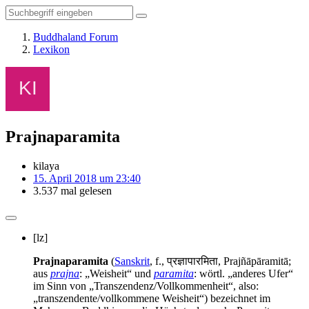
Buddhaland Forum
Lexikon
Prajnaparamita
kilaya
15. April 2018 um 23:40
3.537 mal gelesen
[lz]
Prajnaparamita
(
Sanskrit
, f., प्रज्ञापारमिता, Prajñāpāramitā;
aus
prajna
: „Weisheit“ und
paramita
: wörtl. „anderes Ufer“
im Sinn von „Transzendenz/Vollkommenheit“, also:
„transzendente/vollkommene Weisheit“) bezeichnet im