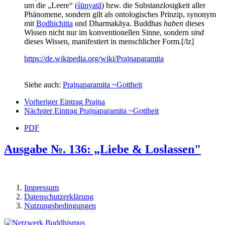
um die „Leere“ (
śūnyatā
) bzw. die Substanzlosigkeit aller
Phänomene, sondern gilt als ontologisches Prinzip, synonym
mit
Bodhichitta
und Dharmakāya. Buddhas
haben
dieses
Wissen nicht nur im konventionellen Sinne, sondern
sind
dieses Wissen, manifestiert in menschlicher Form.[/lz]
https://de.wikipedia.org/wiki/Prajnaparamita
Siehe auch:
Prajnaparamita ~Gottheit
Vorheriger Eintrag
Prajna
Nächster Eintrag
Prajnaparamita ~Gottheit
PDF
Ausgabe №. 136: „Liebe & Loslassen"
Impressum
Datenschutzerklärung
Nutzungsbedingungen