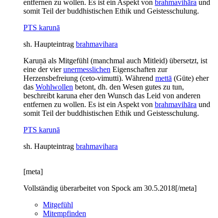
entfernen zu wollen. Es ist ein Aspekt von
brahmavihāra
und
somit Teil der buddhistischen Ethik und Geistesschulung.
PTS karunā
sh. Haupteintrag
brahmavihara
Karuṇā als Mitgefühl (manchmal auch Mitleid) übersetzt, ist
eine der vier
unermesslichen
Eigenschaften zur
Herzensbefreiung (ceto-vimutti). Während
mettā
(Güte) eher
das
Wohlwollen
betont, dh. den Wesen gutes zu tun,
beschreibt karuna eher den Wunsch das Leid von anderen
entfernen zu wollen. Es ist ein Aspekt von
brahmavihāra
und
somit Teil der buddhistischen Ethik und Geistesschulung.
PTS karunā
sh. Haupteintrag
brahmavihara
[meta]
Vollständig überarbeitet von Spock am 30.5.2018[/meta]
Mitgefühl
Mitempfinden