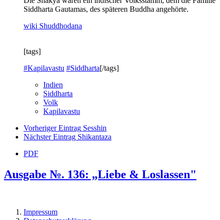
Die Shakya waren ein indischer Volksstamm, dem die Familie
Siddharta Gautamas, des späteren Buddha angehörte.
wiki Shuddhodana
[tags]
#Kapilavastu
#Siddharta
[/tags]
Indien
Siddharta
Volk
Kapilavastu
Vorheriger Eintrag
Sesshin
Nächster Eintrag
Shikantaza
PDF
Ausgabe №. 136: „Liebe & Loslassen"
Impressum