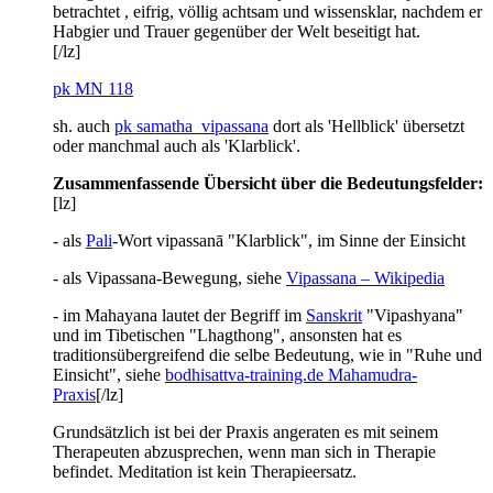
betrachtet , eifrig, völlig achtsam und wissensklar, nachdem er
Habgier und Trauer gegenüber der Welt beseitigt hat.
[/lz]
pk MN 118
sh. auch
pk samatha_vipassana
dort als 'Hellblick' übersetzt
oder manchmal auch als 'Klarblick'.
Zusammenfassende Übersicht über die Bedeutungsfelder:
[lz]
- als
Pali
-Wort vipassanā "Klarblick", im Sinne der Einsicht
- als Vipassana-Bewegung, siehe
Vipassana – Wikipedia
- im Mahayana lautet der Begriff im
Sanskrit
"Vipashyana"
und im Tibetischen "Lhagthong", ansonsten hat es
traditionsübergreifend die selbe Bedeutung, wie in "Ruhe und
Einsicht", siehe
bodhisattva-training.de Mahamudra-
Praxis
[/lz]
Grundsätzlich ist bei der Praxis angeraten es mit seinem
Therapeuten abzusprechen, wenn man sich in Therapie
befindet. Meditation ist kein Therapieersatz.