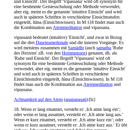
und Einsicht'. Der Begriff 'Vipassana' wird oft synonym für
eine bestimmte Geistesschulung oder Methode verwendet,
aber eig. meint es die genannte 'intuitive Einsicht' und wird
auch in späteren Schriften in verschiedene Einsichtsstufen
eingeteilt, ñāna (Einsichtswissen). In M 118 findet man auch
die Kombination aus
Atemmeditation
und vipassana.
vipassanā bedeutet (intuitive) 'Einsicht', und zwar in Bezug
auf die drei
Daseinsmerkmale
und die inneren Vorgänge. Es
wird meistens zusammen mit
Samādhi
(auch
samatha
'Ruhe
des Herzens' zB. von den
Hemmnissen
) genannt, dh. als
'Ruhe und Einsicht'. Der Begriff 'Vipassana' wird oft
synonym für eine bestimmte Geistesschulung oder Methode
verwendet, aber eig. meint es die genannte 'intuitive Einsicht'
und wird auch in späteren Schriften in verschiedene
Einsichtsstufen eingeteilt, ñāna (Einsichtswissen). In M 118
findet man auch die Kombination aus
Atemmeditation
und
vipassana.
Achtsamkeit auf den Atem
(
anapanasati
):[lz]
18. Wenn er lang einatmet, versteht er: ,Ich atme lang ein‘;
oder wenn er lang ausatmet, versteht er: ,Ich atme lang aus.‘
Wenn er kurz einatmet, versteht er: ,Ich atme kurz ein‘; oder
wenn er kurz ausatmet, versteht er: ,Ich atme kurz aus.‘ Er übt