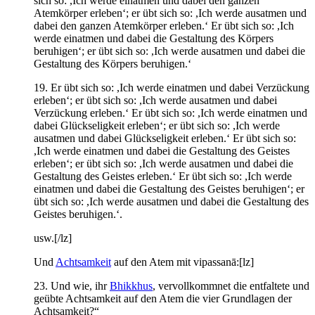
sich so: ,Ich werde einatmen und dabei den ganzen
Atemkörper erleben‘; er übt sich so: ,Ich werde ausatmen und
dabei den ganzen Atemkörper erleben.‘ Er übt sich so: ,Ich
werde einatmen und dabei die Gestaltung des Körpers
beruhigen‘; er übt sich so: ,Ich werde ausatmen und dabei die
Gestaltung des Körpers beruhigen.‘
19. Er übt sich so: ,Ich werde einatmen und dabei Verzückung
erleben‘; er übt sich so: ,Ich werde ausatmen und dabei
Verzückung erleben.‘ Er übt sich so: ,Ich werde einatmen und
dabei Glückseligkeit erleben‘; er übt sich so: ,Ich werde
ausatmen und dabei Glückseligkeit erleben.‘ Er übt sich so:
,Ich werde einatmen und dabei die Gestaltung des Geistes
erleben‘; er übt sich so: ,Ich werde ausatmen und dabei die
Gestaltung des Geistes erleben.‘ Er übt sich so: ,Ich werde
einatmen und dabei die Gestaltung des Geistes beruhigen‘; er
übt sich so: ,Ich werde ausatmen und dabei die Gestaltung des
Geistes beruhigen.‘.
usw.[/lz]
Und
Achtsamkeit
auf den Atem mit vipassanā:[lz]
23. Und wie, ihr
Bhikkhus
, vervollkommnet die entfaltete und
geübte Achtsamkeit auf den Atem die vier Grundlagen der
Achtsamkeit?“