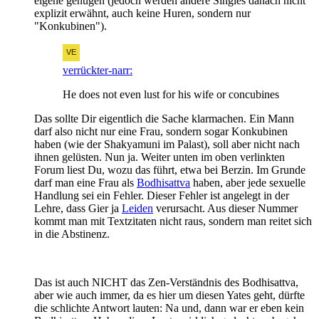
eigene genügen (jedoch werden andere Singles danach nicht
explizit erwähnt, auch keine Huren, sondern nur
"Konkubinen").
verrückter-narr:
He does not even lust for his wife or concubines
Das sollte Dir eigentlich die Sache klarmachen. Ein Mann
darf also nicht nur eine Frau, sondern sogar Konkubinen
haben (wie der Shakyamuni im Palast), soll aber nicht nach
ihnen gelüsten. Nun ja. Weiter unten im oben verlinkten
Forum liest Du, wozu das führt, etwa bei Berzin. Im Grunde
darf man eine Frau als
Bodhisattva
haben, aber jede sexuelle
Handlung sei ein Fehler. Dieser Fehler ist angelegt in der
Lehre, dass Gier ja
Leiden
verursacht. Aus dieser Nummer
kommt man mit Textzitaten nicht raus, sondern man reitet sich
in die Abstinenz.
Das ist auch NICHT das Zen-Verständnis des Bodhisattva,
aber wie auch immer, da es hier um diesen Yates geht, dürfte
die schlichte Antwort lauten: Na und, dann war er eben kein