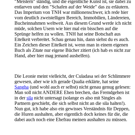
"Meistern" ständig, und die eigentliche Kunst ist, sie dabei zu
entlarven und den "Schafen auf der Weide" das zu erläutern.
Das Imperium von TNH war millionenschwer, ich rede hier
vom deutlich zweistelligen Bereich, Immobilien, Ländereien,
Bucheinnahmen weltweit. Aus diesem Grund werde ich nicht
müde, solchen Usern wie hier mal ein bisschen auf die
Sprünge helfen zu wollen. TNH hat seine Botschaft aus
Eitelkeit verbreitet. Schau genau hin, dann siehst du es auch.
Ein Zeichen dieser Eitelkeit ist, wenn man in einem eigenen
Buch als Zitate nur eigene Bücher zitiert (ich hab es nicht zur
Hand, aber hier mag jemand aushelfen).
Die Leonie meint vielleicht, der Culadasa sei der Schlimmere
gewesen, aber wie ich gerade Qualia erklärte, hat seine
Sangha
(und wohl auch er selbst) nicht genau genug gelesen:
Man soll nicht ANDERE Ehen brechen, das Fremdgehen ist
in der
sila
nicht untersagt (solange es also mit Singles als
Partnern geschieht, die sich selbst nicht an die sila halten!).
Nun gut, ich habe also ein gewisses Verständnis für Deppen,
die Huren aushalten, aber eigentlich doch keines für die, die
dabei auch noch eine Ehefrau meinen aushalten zu müssen.