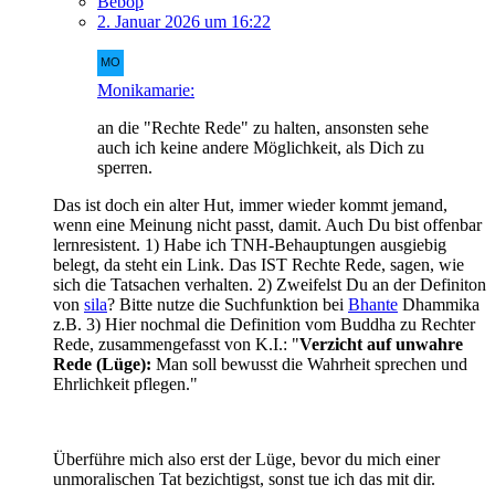
Bebop
2. Januar 2026 um 16:22
Monikamarie:
an die "Rechte Rede" zu halten, ansonsten sehe
auch ich keine andere Möglichkeit, als Dich zu
sperren.
Das ist doch ein alter Hut, immer wieder kommt jemand,
wenn eine Meinung nicht passt, damit. Auch Du bist offenbar
lernresistent. 1) Habe ich TNH-Behauptungen ausgiebig
belegt, da steht ein Link. Das IST Rechte Rede, sagen, wie
sich die Tatsachen verhalten. 2) Zweifelst Du an der Definiton
von
sila
? Bitte nutze die Suchfunktion bei
Bhante
Dhammika
z.B. 3) Hier nochmal die Definition vom Buddha zu Rechter
Rede, zusammengefasst von K.I.: "
Verzicht auf unwahre
Rede (Lüge):
Man soll bewusst die Wahrheit sprechen und
Ehrlichkeit pflegen."
Überführe mich also erst der Lüge, bevor du mich einer
unmoralischen Tat bezichtigst, sonst tue ich das mit dir.