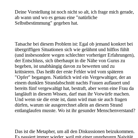
Deine Vorstellung ist noch nicht so alt, ich frage mich gerade,
ab wann und wo es genau eine "natürliche
Selbstbestimmung" gegeben hat.
Tatsache bei diesem Problem ist: Egal ob jemand konkret bei
übergriffigen Situationen sich wie gelähmt und hilflos fühlt
(und insbesondere wegen schlechter vorheriger Erfahrungen),
der Entschluss, sich überhaupt in die Nähe von Gurus zu
begeben, ist unabhängig davon zu bewerten und zu
kritisieren. Das heißt der erste Fehler wird vom späteren
"Opfer" begangen. Natürlich wird ein Vergewaltiger, der an
einem dunklen Strandabschnitt nachts Frauen auflauert und
bereits fünf vergewaltigt hat, bestraft, aber wenn eine Frau da
langläuft in diesem Wissen, darf man ihr Vorwürfe machen.
Und wenn sie die erste ist, dann wird man sie auch fragen
dürfen, warum sie ausgerechnet allein an diesem Strand
entlanglaufen musste. Wo ist ihr gesunder Menschenverstand?
Das ist die Metapher, um all den Diskussionen beizukommen.
Es passiert immer wieder, weil mit einer ungeheuren Naivität