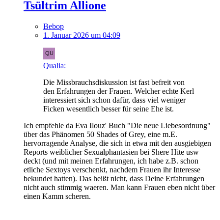
Tsültrim Allione
Bebop
1. Januar 2026 um 04:09
Qualia:
Die Missbrauchsdiskussion ist fast befreit von
den Erfahrungen der Frauen. Welcher echte Kerl
interessiert sich schon dafür, dass viel weniger
Ficken wesentlich besser für seine Ehe ist.
Ich empfehle da Eva Ilouz' Buch "Die neue Liebesordnung"
über das Phänomen 50 Shades of Grey, eine m.E.
hervorragende Analyse, die sich in etwa mit den ausgiebigen
Reports weiblicher Sexualphantasien bei Shere Hite usw
deckt (und mit meinen Erfahrungen, ich habe z.B. schon
etliche Sextoys verschenkt, nachdem Frauen ihr Interesse
bekundet hatten). Das heißt nicht, dass Deine Erfahrungen
nicht auch stimmig waeren. Man kann Frauen eben nicht über
einen Kamm scheren.