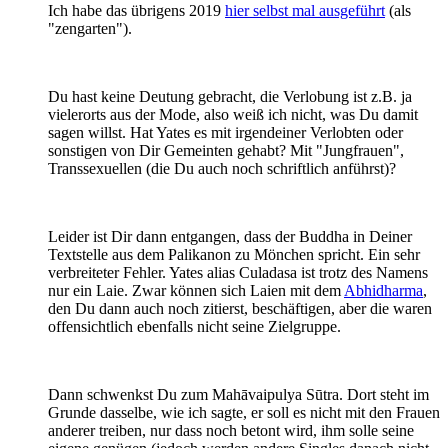
Ich habe das übrigens 2019
hier selbst mal ausgeführt
(als
"zengarten").
Du hast keine Deutung gebracht, die Verlobung ist z.B. ja
vielerorts aus der Mode, also weiß ich nicht, was Du damit
sagen willst. Hat Yates es mit irgendeiner Verlobten oder
sonstigen von Dir Gemeinten gehabt? Mit "Jungfrauen",
Transsexuellen (die Du auch noch schriftlich anführst)?
Leider ist Dir dann entgangen, dass der Buddha in Deiner
Textstelle aus dem Palikanon zu Mönchen spricht. Ein sehr
verbreiteter Fehler. Yates alias Culadasa ist trotz des Namens
nur ein Laie. Zwar können sich Laien mit dem
Abhidharma
,
den Du dann auch noch zitierst, beschäftigen, aber die waren
offensichtlich ebenfalls nicht seine Zielgruppe.
Dann schwenkst Du zum Mahāvaipulya Sūtra. Dort steht im
Grunde dasselbe, wie ich sagte, er soll es nicht mit den Frauen
anderer treiben, nur dass noch betont wird, ihm solle seine