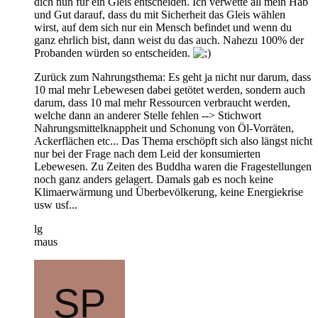
dich nun für ein Gleis entscheiden. Ich verwette all mein Hab
und Gut darauf, dass du mit Sicherheit das Gleis wählen
wirst, auf dem sich nur ein Mensch befindet und wenn du
ganz ehrlich bist, dann weist du das auch. Nahezu 100% der
Probanden würden so entscheiden.
Zurück zum Nahrungsthema: Es geht ja nicht nur darum, dass
10 mal mehr Lebewesen dabei getötet werden, sondern auch
darum, dass 10 mal mehr Ressourcen verbraucht werden,
welche dann an anderer Stelle fehlen --> Stichwort
Nahrungsmittelknappheit und Schonung von Öl-Vorräten,
Ackerflächen etc... Das Thema erschöpft sich also längst nicht
nur bei der Frage nach dem Leid der konsumierten
Lebewesen. Zu Zeiten des Buddha waren die Fragestellungen
noch ganz anders gelagert. Damals gab es noch keine
Klimaerwärmung und Überbevölkerung, keine Energiekrise
usw usf...
lg
maus