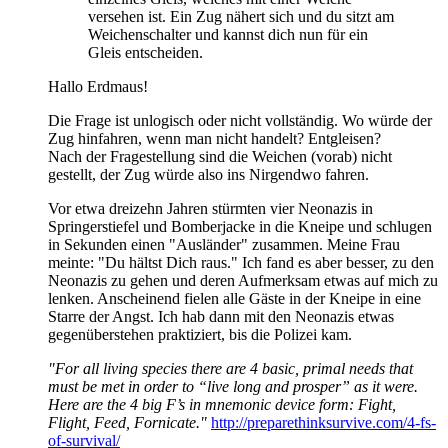
versehen ist. Ein Zug nähert sich und du sitzt am
Weichenschalter und kannst dich nun für ein
Gleis entscheiden.
Hallo Erdmaus!
Die Frage ist unlogisch oder nicht vollständig. Wo würde der
Zug hinfahren, wenn man nicht handelt? Entgleisen?
Nach der Fragestellung sind die Weichen (vorab) nicht
gestellt, der Zug würde also ins Nirgendwo fahren.
Vor etwa dreizehn Jahren stürmten vier Neonazis in
Springerstiefel und Bomberjacke in die Kneipe und schlugen
in Sekunden einen "Ausländer" zusammen. Meine Frau
meinte: "Du hältst Dich raus." Ich fand es aber besser, zu den
Neonazis zu gehen und deren Aufmerksam etwas auf mich zu
lenken. Anscheinend fielen alle Gäste in der Kneipe in eine
Starre der Angst. Ich hab dann mit den Neonazis etwas
gegenüberstehen praktiziert, bis die Polizei kam.
"For all living species there are 4 basic, primal needs that
must be met in order to “live long and prosper” as it were.
Here are the 4 big F’s in mnemonic device form: Fight,
Flight, Feed, Fornicate."
http://preparethinksurvive.com/4-fs-
of-survival/