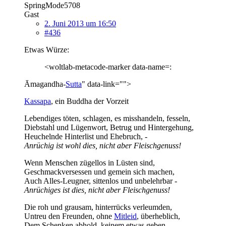
SpringMode5708
Gast
2. Juni 2013 um 16:50
#436
Etwas Würze:
<woltlab-metacode-marker data-name=:
Āmagandha-
Sutta
" data-link="">
Kassapa
, ein Buddha der Vorzeit
Lebendiges töten, schlagen, es misshandeln, fesseln,
Diebstahl und Lügenwort, Betrug und Hintergehung,
Heuchelnde Hinterlist und Ehebruch, -
Anrüchig ist wohl dies, nicht aber Fleischgenuss!
Wenn Menschen zügellos in Lüsten sind,
Geschmackversessen und gemein sich machen,
Auch Alles-Leugner, sittenlos und unbelehrbar -
Anrüchiges ist dies, nicht aber Fleischgenuss!
Die roh und grausam, hinterrücks verleumden,
Untreu den Freunden, ohne
Mitleid
, überheblich,
Dem Schenken abhold, keinem etwas geben, -