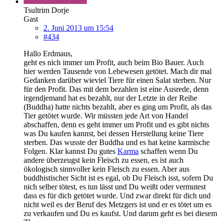
Tsultrim Dorje
Gast
2. Juni 2013 um 15:54
#434
Hallo Erdmaus,
geht es nich immer um Profit, auch beim Bio Bauer. Auch
hier werden Tausende von Lebewesen getötet. Mach dir mal
Gedanken darüber wieviel Tiere für einen Salat sterben. Nur
für den Profit. Das mit dem bezahlen ist eine Ausrede, denn
irgendjemand hat es bezahlt, nur der Letzte in der Reihe
(Buddha) hatte nichts bezahlt, aber es ging um Profit, als das
Tier getötet wurde. Wir müssten jede Art von Handel
abschaffen, denn es geht immer um Profit und es gibt nichts
was Du kaufen kannst, bei dessen Herstellung keine Tiere
sterben. Das wusste der Buddha und es hat keine karmische
Folgen. Klar kannst Du gutes
Karma
schaffen wenn Du
andere überzeugst kein Fleisch zu essen, es ist auch
ökologisch sinnvoller kein Fleisch zu essen. Aber aus
buddhistischer Sicht ist es egal, ob Du Fleisch isst, sofern Du
nich selber tötest, es tun lässt und Du weißt oder vermutest
dass es für dich getötet wurde. Und zwar direkt für dich und
nicht weil es der Beruf des Metzgers ist und er es tötet um es
zu verkaufen und Du es kaufst. Und darum geht es bei diesem