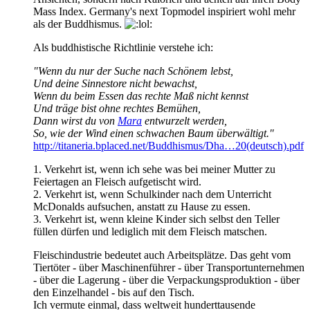
Mass Index. Germany's next Topmodel inspiriert wohl mehr
als der Buddhismus.
Als buddhistische Richtlinie verstehe ich:
"Wenn du nur der Suche nach Schönem lebst,
Und deine Sinnestore nicht bewachst,
Wenn du beim Essen das rechte Maß nicht kennst
Und träge bist ohne rechtes Bemühen,
Dann wirst du von
Mara
entwurzelt werden,
So, wie der Wind einen schwachen Baum überwältigt."
http://titaneria.bplaced.net/Buddhismus/Dha…20(deutsch).pdf
1. Verkehrt ist, wenn ich sehe was bei meiner Mutter zu
Feiertagen an Fleisch aufgetischt wird.
2. Verkehrt ist, wenn Schulkinder nach dem Unterricht
McDonalds aufsuchen, anstatt zu Hause zu essen.
3. Verkehrt ist, wenn kleine Kinder sich selbst den Teller
füllen dürfen und lediglich mit dem Fleisch matschen.
Fleischindustrie bedeutet auch Arbeitsplätze. Das geht vom
Tiertöter - über Maschinenführer - über Transportunternehmen
- über die Lagerung - über die Verpackungsproduktion - über
den Einzelhandel - bis auf den Tisch.
Ich vermute einmal, dass weltweit hunderttausende