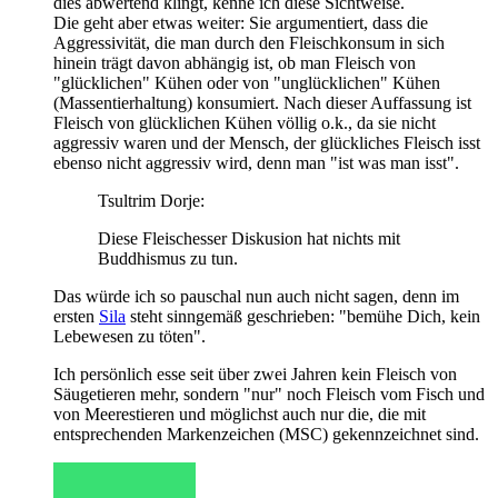
dies abwertend klingt, kenne ich diese Sichtweise.
Die geht aber etwas weiter: Sie argumentiert, dass die
Aggressivität, die man durch den Fleischkonsum in sich
hinein trägt davon abhängig ist, ob man Fleisch von
"glücklichen" Kühen oder von "unglücklichen" Kühen
(Massentierhaltung) konsumiert. Nach dieser Auffassung ist
Fleisch von glücklichen Kühen völlig o.k., da sie nicht
aggressiv waren und der Mensch, der glückliches Fleisch isst
ebenso nicht aggressiv wird, denn man "ist was man isst".
Tsultrim Dorje:
Diese Fleischesser Diskusion hat nichts mit
Buddhismus zu tun.
Das würde ich so pauschal nun auch nicht sagen, denn im
ersten
Sila
steht sinngemäß geschrieben: "bemühe Dich, kein
Lebewesen zu töten".
Ich persönlich esse seit über zwei Jahren kein Fleisch von
Säugetieren mehr, sondern "nur" noch Fleisch vom Fisch und
von Meerestieren und möglichst auch nur die, die mit
entsprechenden Markenzeichen (MSC) gekennzeichnet sind.