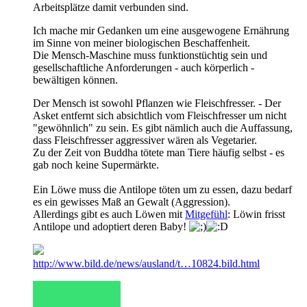
Arbeitsplätze damit verbunden sind.
Ich mache mir Gedanken um eine ausgewogene Ernährung
im Sinne von meiner biologischen Beschaffenheit.
Die Mensch-Maschine muss funktionstüchtig sein und
gesellschaftliche Anforderungen - auch körperlich -
bewältigen können.
Der Mensch ist sowohl Pflanzen wie Fleischfresser. - Der
Asket entfernt sich absichtlich vom Fleischfresser um nicht
"gewöhnlich" zu sein. Es gibt nämlich auch die Auffassung,
dass Fleischfresser aggressiver wären als Vegetarier.
Zu der Zeit von Buddha tötete man Tiere häufig selbst - es
gab noch keine Supermärkte.
Ein Löwe muss die Antilope töten um zu essen, dazu bedarf
es ein gewisses Maß an Gewalt (Aggression).
Allerdings gibt es auch Löwen mit
Mitgefühl
: Löwin frisst
Antilope und adoptiert deren Baby!
http://www.bild.de/news/ausland/t…10824.bild.html