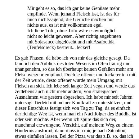
Mir geht es so, das ich gar keine Genüsse mehr
empfinde. Wenn jemand Fleisch isst, ist das für
mich nichtssagend, die Gerüche machen mir
nichts aus, es ist mir vollkommen egal.
Ich liebe Tofu, ohne Tofu wäre es womöglich
nicht so leicht gewesen. Aber richtig angebraten
mit Sojasauce abgelöscht und mit Asafoetida
(Teufelsdreck) bestreut... lecker!
Es gab Phasen, da habe ich von mir das gleiche gesagt. Da
fand ich den Anblick des toten Wesens im Ofen traurig und
unangenehm, so das ich überhaupt keinen Gefallen mehr am
Fleischverzehr empfand. Doch je offener und lockerer ich mit
der Zeit wurde, desto offener wurde mein Umgang mit
Fleisch an sich. Ich lebe seit langer Zeit vegan und werde das
zeitlebens auch nicht mehr ändern, von strategischen
Ausnahmen wie gestern abgesehen. Ich habe mir seit Jahren
untersagt Tierleid mit meiner Kaufkraft zu unterstützen, und
dieser Entschluss festigt sich von Tag zu Tag, da es einfach
der richtige Weg ist, wenn man ein Nachfolger des Buddha ist
oder sein möchte. Aber wenn ich spüre das sich der,
manchmal erzwungene, Verzicht, auf meinem Weg zu einem
Hindernis ausformt, dann muss ich mir, je nach Situation,
etwas einfallen lassen. Bei der Pizza war das z.B. so, das ich