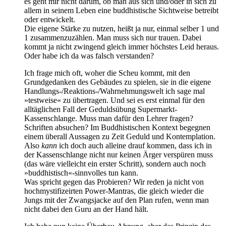
es geht mir nicht darum, ob man aus sich und/oder in sich zu
allem in seinem Leben eine buddhistische Sichtweise betreibt
oder entwickelt.
Die eigene Stärke zu nutzen, heißt ja nur, einmal selber 1 und
1 zusammenzuzählen. Man muss sich nur trauen. Dabei
kommt ja nicht zwingend gleich immer höchstes Leid heraus.
Oder habe ich da was falsch verstanden?
Ich frage mich oft, woher die Scheu kommt, mit den
Grundgedanken des Gebäudes zu spielen, sie in die eigene
Handlungs-/Reaktions-/Wahrnehmungswelt ich sage mal
»testweise« zu übertragen. Und sei es erst einmal für den
alltäglichen Fall der Geduldsübung Supermarkt-
Kassenschlange. Muss man dafür den Lehrer fragen?
Schriften absuchen? Im Buddhistischen Kontext begegnen
einem überall Aussagen zu Zeit Geduld und Kontemplation.
Also
kann
ich doch auch alleine drauf kommen, dass ich in
der Kassenschlange nicht nur keinen Ärger verspüren muss
(das wäre vielleicht ein erster Schritt), sondern auch noch
»buddhistisch«-sinnvolles tun kann.
Was spricht gegen das Probieren? Wir reden ja nicht von
hochmystifizeirten Power-Mantras, die gleich wieder die
Jungs mit der Zwangsjacke auf den Plan rufen, wenn man
nicht dabei den Guru an der Hand hält.