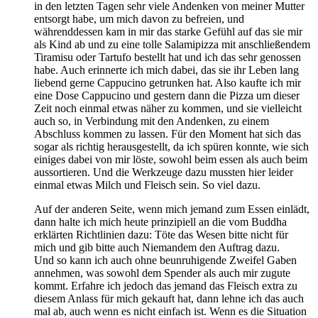
in den letzten Tagen sehr viele Andenken von meiner Mutter
entsorgt habe, um mich davon zu befreien, und
währenddessen kam in mir das starke Gefühl auf das sie mir
als Kind ab und zu eine tolle Salamipizza mit anschließendem
Tiramisu oder Tartufo bestellt hat und ich das sehr genossen
habe. Auch erinnerte ich mich dabei, das sie ihr Leben lang
liebend gerne Cappucino getrunken hat. Also kaufte ich mir
eine Dose Cappucino und gestern dann die Pizza um dieser
Zeit noch einmal etwas näher zu kommen, und sie vielleicht
auch so, in Verbindung mit den Andenken, zu einem
Abschluss kommen zu lassen. Für den Moment hat sich das
sogar als richtig herausgestellt, da ich spüren konnte, wie sich
einiges dabei von mir löste, sowohl beim essen als auch beim
aussortieren. Und die Werkzeuge dazu mussten hier leider
einmal etwas Milch und Fleisch sein. So viel dazu.
Auf der anderen Seite, wenn mich jemand zum Essen einlädt,
dann halte ich mich heute prinzipiell an die vom Buddha
erklärten Richtlinien dazu: Töte das Wesen bitte nicht für
mich und gib bitte auch Niemandem den Auftrag dazu.
Und so kann ich auch ohne beunruhigende Zweifel Gaben
annehmen, was sowohl dem Spender als auch mir zugute
kommt. Erfahre ich jedoch das jemand das Fleisch extra zu
diesem Anlass für mich gekauft hat, dann lehne ich das auch
mal ab, auch wenn es nicht einfach ist. Wenn es die Situation