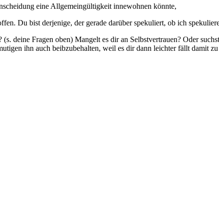
r Enscheidung eine Allgemeingültigkeit innewohnen könnte,
ffen. Du bist derjenige, der gerade darüber spekuliert, ob ich spekuli
(s. deine Fragen oben) Mangelt es dir an Selbstvertrauen? Oder suchst
tigen ihn auch beibzubehalten, weil es dir dann leichter fällt damit z