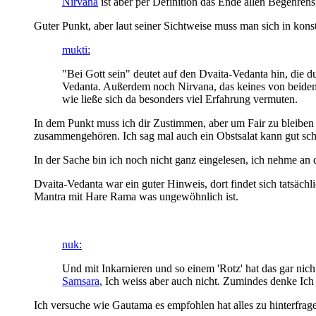
Nirvana
ist aber per Definition das Ende allen Begehrens
Guter Punkt, aber laut seiner Sichtweise muss man sich in kons
mukti:
"Bei Gott sein" deutet auf den Dvaita-Vedanta hin, die 
Vedanta. Außerdem noch Nirvana, das keines von beiden 
wie ließe sich da besonders viel Erfahrung vermuten.
In dem Punkt muss ich dir Zustimmen, aber um Fair zu bleiben w
zusammengehören. Ich sag mal auch ein Obstsalat kann gut sc
In der Sache bin ich noch nicht ganz eingelesen, ich nehme a
Dvaita-Vedanta war ein guter Hinweis, dort findet sich tatsächl
Mantra mit Hare Rama was ungewöhnlich ist.
nuk:
Und mit Inkarnieren und so einem 'Rotz' hat das gar nich
Samsara
, Ich weiss aber auch nicht. Zumindes denke Ich p
Ich versuche wie Gautama es empfohlen hat alles zu hinterfragen