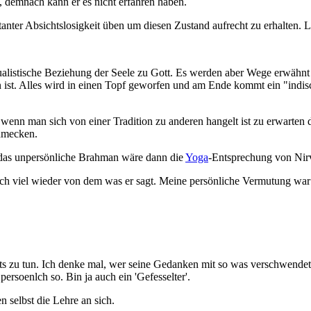
, demnach kann er es nicht erfahren haben.
tanter Absichtslosigkeit üben um diesen Zustand aufrecht zu erhalten. L
dualistische Beziehung der Seele zu Gott. Es werden aber Wege erwähnt
ist. Alles wird in einen Topf geworfen und am Ende kommt ein "indisc
enn man sich von einer Tradition zu anderen hangelt ist zu erwarten d
hmecken.
n das unpersönliche Brahman wäre dann die
Yoga
-Entsprechung von Nir
ich viel wieder von dem was er sagt. Meine persönliche Vermutung war b
ts zu tun. Ich denke mal, wer seine Gedanken mit so was verschwendet (
ersoenlch so. Bin ja auch ein 'Gefesselter'.
 selbst die Lehre an sich.