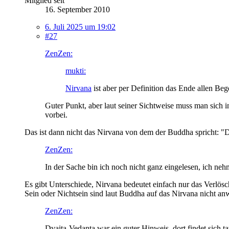
Mitglied seit
16. September 2010
6. Juli 2025 um 19:02
#27
ZenZen:
mukti:
Nirvana
ist aber per Definition das Ende allen Be
Guter Punkt, aber laut seiner Sichtweise muss man sich i
vorbei.
Das ist dann nicht das Nirvana von dem der Buddha spricht: "Das
ZenZen:
In der Sache bin ich noch nicht ganz eingelesen, ich ne
Es gibt Unterschiede, Nirvana bedeutet einfach nur das Verlö
Sein oder Nichtsein sind laut Buddha auf das Nirvana nicht an
ZenZen:
Dvaita-Vedanta war ein guter Hinweis, dort findet sich t