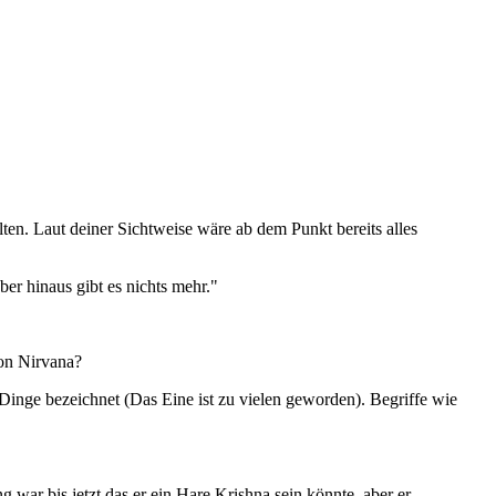
lten. Laut deiner Sichtweise wäre ab dem Punkt bereits alles
ber hinaus gibt es nichts mehr."
on Nirvana?
inge bezeichnet (Das Eine ist zu vielen geworden). Begriffe wie
 war bis jetzt das er ein Hare Krishna sein könnte, aber er