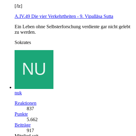
[/lz]
A.IV.49 Die vier Verkehrtheiten - 9. Vipallāsa Sutta
Ein Leben ohne Selbsterforschung verdiente gar nicht gelebt
zu werden.
Sokrates
nuk
Reaktionen
837
Punkte
5.662
Beiträge
917
Mitglied seit