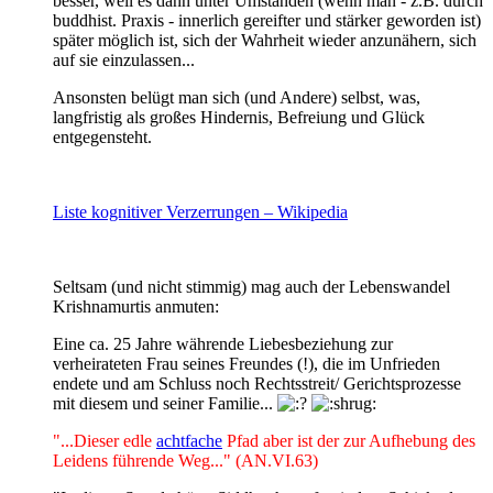
besser, weil es dann unter Umständen (wenn man - z.B. durch
buddhist. Praxis - innerlich gereifter und stärker geworden ist)
später möglich ist, sich der Wahrheit wieder anzunähern, sich
auf sie einzulassen...
Ansonsten belügt man sich (und Andere) selbst, was,
langfristig als großes Hindernis, Befreiung und Glück
entgegensteht.
Liste kognitiver Verzerrungen – Wikipedia
Seltsam (und nicht stimmig) mag auch der Lebenswandel
Krishnamurtis anmuten:
Eine ca. 25 Jahre währende Liebesbeziehung zur
verheirateten Frau seines Freundes (!), die im Unfrieden
endete und am Schluss noch Rechtsstreit/ Gerichtsprozesse
mit diesem und seiner Familie...
"...Dieser edle
achtfache
Pfad aber ist der zur Aufhebung des
Leidens führende Weg..." (AN.VI.63)