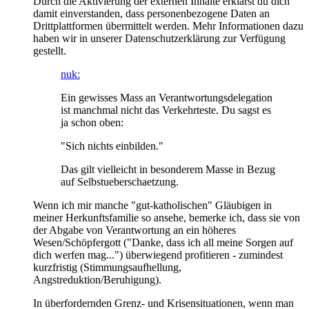
Durch die Aktivierung der externen Inhalte erklärst du dich
damit einverstanden, dass personenbezogene Daten an
Drittplattformen übermittelt werden. Mehr Informationen dazu
haben wir in unserer Datenschutzerklärung zur Verfügung
gestellt.
nuk:
Ein gewisses Mass an Verantwortungsdelegation
ist manchmal nicht das Verkehrteste. Du sagst es
ja schon oben:
"Sich nichts einbilden."
Das gilt vielleicht in besonderem Masse in Bezug
auf Selbstueberschaetzung.
Wenn ich mir manche "gut-katholischen" Gläubigen in
meiner Herkunftsfamilie so ansehe, bemerke ich, dass sie von
der Abgabe von Verantwortung an ein höheres
Wesen/Schöpfergott ("Danke, dass ich all meine Sorgen auf
dich werfen mag...") überwiegend profitieren - zumindest
kurzfristig (Stimmungsaufhellung,
Angstreduktion/Beruhigung).
In überfordernden Grenz- und Krisensituationen, wenn man