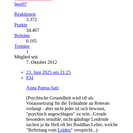
Igor07
Reaktionen
3.372
Punkte
34.467
Beiträge
6.165
Termine
1
Mitglied seit
7. Oktober 2012
23. Juni 2025 um 21:25
#34
Anna Panna-Sati:
(Psychische Gesundheit wird oft als
Voraussetzung für die Teilnahme an Retreats
verlangt - aber nicht jeder ist sich bewusst,
"psychisch angeschlagen" zu sein...Gerade
besonders sensible, nicht-gläubige Leidende
suchen ja ihr Heil oft bei Buddhas Lehre, welche
"Befreiung vom
Leiden
" verspricht...).