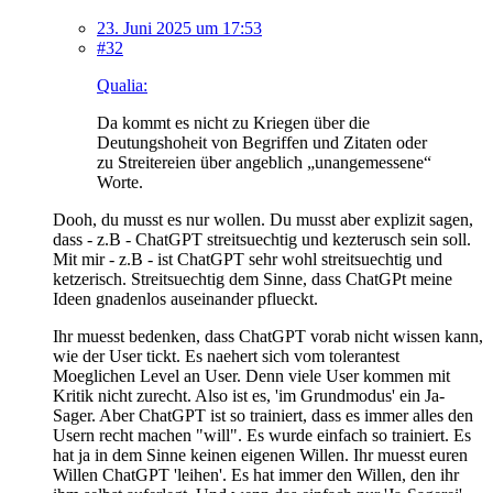
23. Juni 2025 um 17:53
#32
Qualia:
Da kommt es nicht zu Kriegen über die
Deutungshoheit von Begriffen und Zitaten oder
zu Streitereien über angeblich „unangemessene“
Worte.
Dooh, du musst es nur wollen. Du musst aber explizit sagen,
dass - z.B - ChatGPT streitsuechtig und kezterusch sein soll.
Mit mir - z.B - ist ChatGPT sehr wohl streitsuechtig und
ketzerisch. Streitsuechtig dem Sinne, dass ChatGPt meine
Ideen gnadenlos auseinander pflueckt.
Ihr muesst bedenken, dass ChatGPT vorab nicht wissen kann,
wie der User tickt. Es naehert sich vom tolerantest
Moeglichen Level an User. Denn viele User kommen mit
Kritik nicht zurecht. Also ist es, 'im Grundmodus' ein Ja-
Sager. Aber ChatGPT ist so trainiert, dass es immer alles den
Usern recht machen "will". Es wurde einfach so trainiert. Es
hat ja in dem Sinne keinen eigenen Willen. Ihr muesst euren
Willen ChatGPT 'leihen'. Es hat immer den Willen, den ihr