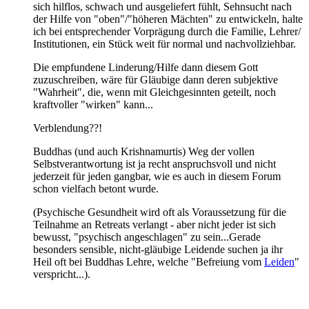
sich hilflos, schwach und ausgeliefert fühlt, Sehnsucht nach
der Hilfe von "oben"/"höheren Mächten" zu entwickeln, halte
ich bei entsprechender Vorprägung durch die Familie, Lehrer/
Institutionen, ein Stück weit für normal und nachvollziehbar.
Die empfundene Linderung/Hilfe dann diesem Gott
zuzuschreiben, wäre für Gläubige dann deren subjektive
"Wahrheit", die, wenn mit Gleichgesinnten geteilt, noch
kraftvoller "wirken" kann...
Verblendung??!
Buddhas (und auch Krishnamurtis) Weg der vollen
Selbstverantwortung ist ja recht anspruchsvoll und nicht
jederzeit für jeden gangbar, wie es auch in diesem Forum
schon vielfach betont wurde.
(Psychische Gesundheit wird oft als Voraussetzung für die
Teilnahme an Retreats verlangt - aber nicht jeder ist sich
bewusst, "psychisch angeschlagen" zu sein...Gerade
besonders sensible, nicht-gläubige Leidende suchen ja ihr
Heil oft bei Buddhas Lehre, welche "Befreiung vom
Leiden
"
verspricht...).