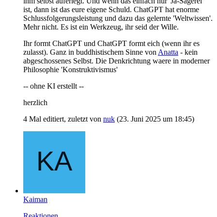
ihm selbst auferlegt. Und wenn das einfach nur 'Ja-Sagerei'
ist, dann ist das eure eigene Schuld. ChatGPT hat enorme
Schlussfolgerungsleistung und dazu das gelernte 'Weltwissen'.
Mehr nicht. Es ist ein Werkzeug, ihr seid der Wille.
Ihr formt ChatGPT und ChatGPT formt eich (wenn ihr es
zulasst). Ganz in buddhistischem Sinne von
Anatta
- kein
abgeschossenes Selbst. Die Denkrichtung waere in moderner
Philosophie 'Konstruktivismus'
-- ohne KI erstellt --
herzlich
4 Mal editiert, zuletzt von
nuk
(
23. Juni 2025 um 18:45
)
Kaiman
Reaktionen