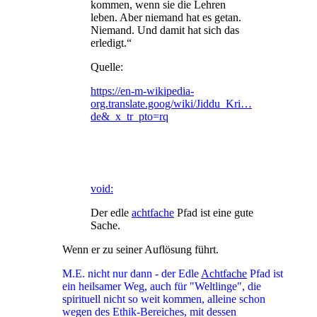
kommen, wenn sie die Lehren
leben. Aber niemand hat es getan.
Niemand. Und damit hat sich das
erledigt.“
Quelle:
https://en-m-wikipedia-
org.translate.goog/wiki/Jiddu_Kri…
de&_x_tr_pto=rq
void:
Der edle
achtfache
Pfad ist eine gute
Sache.
Wenn er zu seiner Auflösung führt.
M.E. nicht nur dann - der Edle
Achtfache
Pfad ist
ein heilsamer Weg, auch für "Weltlinge", die
spirituell nicht so weit kommen, alleine schon
wegen des Ethik-Bereiches, mit dessen