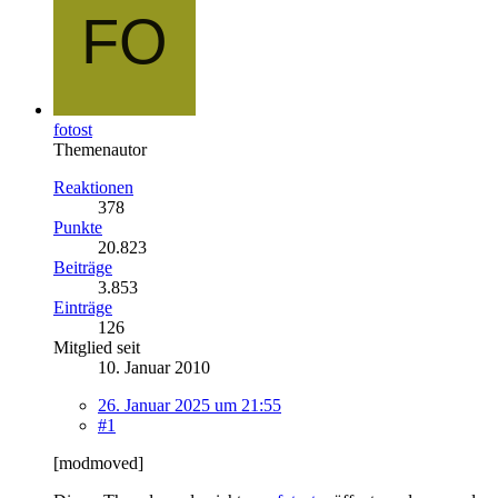
fotost
Themenautor
Reaktionen
378
Punkte
20.823
Beiträge
3.853
Einträge
126
Mitglied seit
10. Januar 2010
26. Januar 2025 um 21:55
#1
[modmoved]