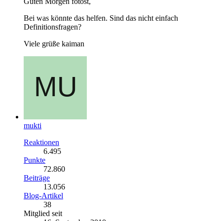
Guten Morgen fotost,
Bei was könnte das helfen. Sind das nicht einfach
Definitionsfragen?
Viele grüße kaiman
mukti
Reaktionen
6.495
Punkte
72.860
Beiträge
13.056
Blog-Artikel
38
Mitglied seit