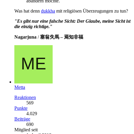
abändern möchte.
Was hat denn
dukkha
mit religiösen Überzeugungen zu tun?
"Es gibt nur eine falsche Sicht: Der Glaube, meine Sicht ist
die einzig richtige."
Nagarjuna
/
塞翁失馬 – 焉知非福
Metta
Reaktionen
569
Punkte
4.029
Beiträge
690
Mitglied seit