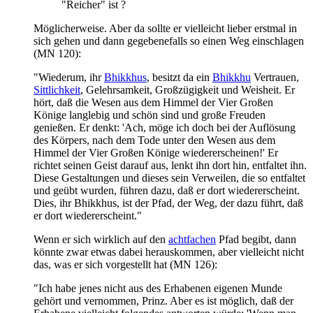
"Reicher" ist ?
Möglicherweise. Aber da sollte er vielleicht lieber erstmal in
sich gehen und dann gegebenefalls so einen Weg einschlagen
(MN 120):
"Wiederum, ihr
Bhikkhus
, besitzt da ein
Bhikkhu
Vertrauen,
Sittlichkeit
, Gelehrsamkeit, Großzügigkeit und Weisheit. Er
hört, daß die Wesen aus dem Himmel der Vier Großen
Könige langlebig und schön sind und große Freuden
genießen. Er denkt: 'Ach, möge ich doch bei der Auflösung
des Körpers, nach dem Tode unter den Wesen aus dem
Himmel der Vier Großen Könige wiedererscheinen!' Er
richtet seinen Geist darauf aus, lenkt ihn dort hin, entfaltet ihn.
Diese Gestaltungen und dieses sein Verweilen, die so entfaltet
und geübt wurden, führen dazu, daß er dort wiedererscheint.
Dies, ihr Bhikkhus, ist der Pfad, der Weg, der dazu führt, daß
er dort wiedererscheint."
Wenn er sich wirklich auf den
achtfachen
Pfad begibt, dann
könnte zwar etwas dabei herauskommen, aber vielleicht nicht
das, was er sich vorgestellt hat (MN 126):
"Ich habe jenes nicht aus des Erhabenen eigenen Munde
gehört und vernommen, Prinz. Aber es ist möglich, daß der