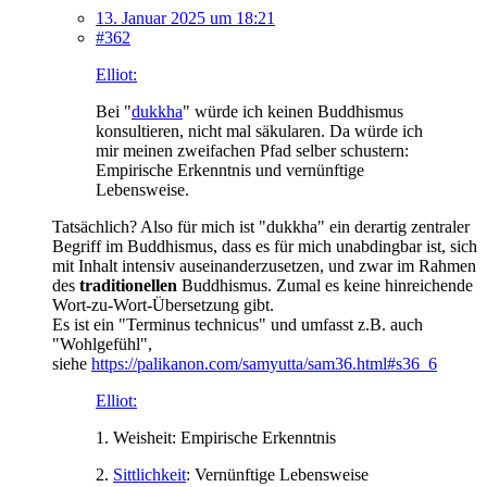
13. Januar 2025 um 18:21
#362
Elliot:
Bei "
dukkha
" würde ich keinen Buddhismus
konsultieren, nicht mal säkularen. Da würde ich
mir meinen zweifachen Pfad selber schustern:
Empirische Erkenntnis und vernünftige
Lebensweise.
Tatsächlich? Also für mich ist "dukkha" ein derartig zentraler
Begriff im Buddhismus, dass es für mich unabdingbar ist, sich
mit Inhalt intensiv auseinanderzusetzen, und zwar im Rahmen
des
traditionellen
Buddhismus. Zumal es keine hinreichende
Wort-zu-Wort-Übersetzung gibt.
Es ist ein "Terminus technicus" und umfasst z.B. auch
"Wohlgefühl",
siehe
https://palikanon.com/samyutta/sam36.html#s36_6
Elliot:
1. Weisheit: Empirische Erkenntnis
2.
Sittlichkeit
: Vernünftige Lebensweise