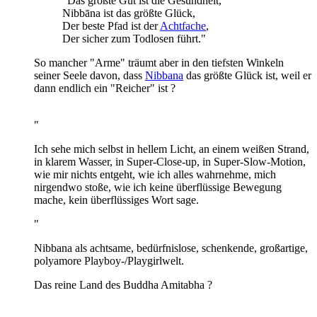
"Das größte Gut ist die Gesundheit,
Nibbāna ist das größte Glück,
Der beste Pfad ist der
Achtfache
,
Der sicher zum Todlosen führt."
So mancher "Arme" träumt aber in den tiefsten Winkeln
seiner Seele davon, dass
Nibbana
das größte Glück ist, weil er
dann endlich ein "Reicher" ist ?
"
Ich sehe mich selbst in hellem Licht, an einem weißen Strand,
in klarem Wasser, in Super-Close-up, in Super-Slow-Motion,
wie mir nichts entgeht, wie ich alles wahrnehme, mich
nirgendwo stoße, wie ich keine überflüssige Bewegung
mache, kein überflüssiges Wort sage.
"
Nibbana als achtsame, bedürfnislose, schenkende, großartige,
polyamore Playboy-/Playgirlwelt.
Das reine Land des Buddha Amitabha ?