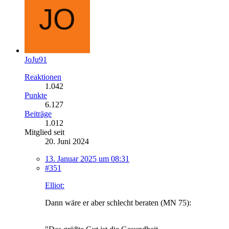
JoJu91
Reaktionen
1.042
Punkte
6.127
Beiträge
1.012
Mitglied seit
20. Juni 2024
13. Januar 2025 um 08:31
#351
Elliot:
Dann wäre er aber schlecht beraten (MN 75):