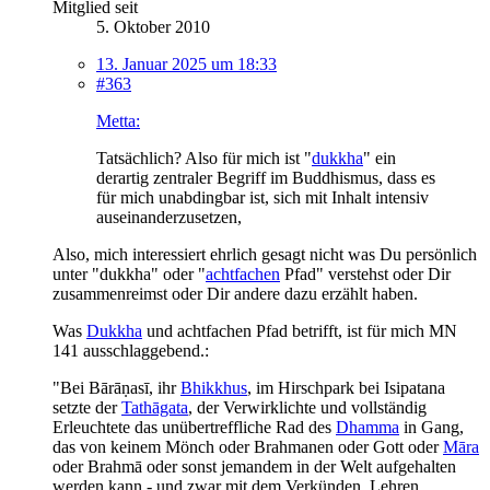
Mitglied seit
5. Oktober 2010
13. Januar 2025 um 18:33
#363
Metta:
Tatsächlich? Also für mich ist "
dukkha
" ein
derartig zentraler Begriff im Buddhismus, dass es
für mich unabdingbar ist, sich mit Inhalt intensiv
auseinanderzusetzen,
Also, mich interessiert ehrlich gesagt nicht was Du persönlich
unter "dukkha" oder "
achtfachen
Pfad" verstehst oder Dir
zusammenreimst oder Dir andere dazu erzählt haben.
Was
Dukkha
und achtfachen Pfad betrifft, ist für mich MN
141 ausschlaggebend.:
"Bei Bārāṇasī, ihr
Bhikkhus
, im Hirschpark bei Isipatana
setzte der
Tathāgata
, der Verwirklichte und vollständig
Erleuchtete das unübertreffliche Rad des
Dhamma
in Gang,
das von keinem Mönch oder Brahmanen oder Gott oder
Māra
oder Brahmā oder sonst jemandem in der Welt aufgehalten
werden kann - und zwar mit dem Verkünden, Lehren,