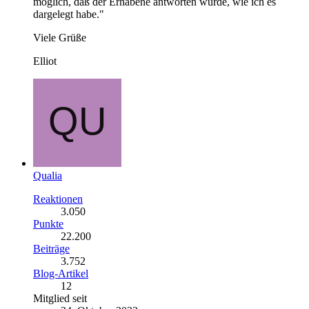
möglich, daß der Erhabene antworten würde, wie ich es
dargelegt habe."
Viele Grüße
Elliot
Qualia
Reaktionen
3.050
Punkte
22.200
Beiträge
3.752
Blog-Artikel
12
Mitglied seit