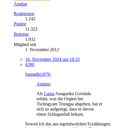
Amdap
Reaktionen
1.242
Punkte
11.322
Beiträge
1.932
Mitglied seit
1. November 2012
16. November 2024 um 18:33
#280
Samadhi1876:
Amdap:
Als
Lama
Anagarika Govinda
erfuhr, was für Orgien bei
Tschögyam Trungpa abgehen, hat er
sich so aufgeregt, dass er davon
einen Schlaganfall bekam.
Soweit ich das aus irgendwelchen Erzählungen