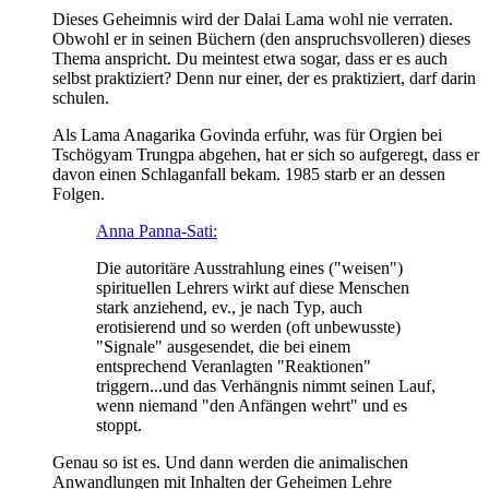
Dieses Geheimnis wird der Dalai Lama wohl nie verraten.
Obwohl er in seinen Büchern (den anspruchsvolleren) dieses
Thema anspricht. Du meintest etwa sogar, dass er es auch
selbst praktiziert? Denn nur einer, der es praktiziert, darf darin
schulen.
Als Lama Anagarika Govinda erfuhr, was für Orgien bei
Tschögyam Trungpa abgehen, hat er sich so aufgeregt, dass er
davon einen Schlaganfall bekam. 1985 starb er an dessen
Folgen.
Anna Panna-Sati:
Die autoritäre Ausstrahlung eines ("weisen")
spirituellen Lehrers wirkt auf diese Menschen
stark anziehend, ev., je nach Typ, auch
erotisierend und so werden (oft unbewusste)
"Signale" ausgesendet, die bei einem
entsprechend Veranlagten "Reaktionen"
triggern...und das Verhängnis nimmt seinen Lauf,
wenn niemand "den Anfängen wehrt" und es
stoppt.
Genau so ist es. Und dann werden die animalischen
Anwandlungen mit Inhalten der Geheimen Lehre