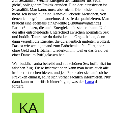
Zur Sexualität: Welche Energien der Tantriker 'ins Feuer
gießt', obliegt dem Praktizierenden. Eine der intensivsten ist
Sexualität. Man kann, muss aber nicht. Die meisten tun es
nicht. Ich kenne nur eine Handvoll lebende Menschen, von
denen ich begründet annehme, dass sie das praktizieren. Man
braucht eine ebenfalls eingeweihte (Anuttarayogatantra)
Partner*in dazu, die auch Energiekanäle steuern kann. Und
der alles entscheidende Unterschied zwischen normalem Sex
und buddh. Tantra ist: du darfst keinen Org.... haben, denn
dann verpufft die Energie, die du eigentlich umleiten wolltest.
Das ist wie wenn jemand zum Brötchenkaufen fährt, aber
ohne Geld und Brötchen wiederkommt, weil er das Geld bei
einer Dame im Puff gelassen hat.
Wer buddh. Tantra betreibt und auf schönen Sex hofft, sitzt im
falschen Zug. Diese Informationen kann man heute auch alle
im Internet recherchieren, und jede*r, die/der sich auf solche
Praktiken einlässt, sollte sich vorher sachlich informieren. Nur
dann kann man kritisch hinterfragen, was der
Lama
da
fordert.