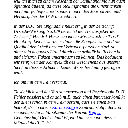
will ich mich zu einem Abschnitt der Stellungnahme nun auch
öffentlich äußern, da diese Stellungnahme die Öffentlichkeit
nicht nur fehlinformiert sondern auch den Journalisten und
Herausgeber der U\W diskreditiert.
In der DBU-Stellungnahme heißt es: „In der Zeitschrift
Ursache/Wirkung No.129 berichtet der Herausgeber der
Zeitschrift Hendrik Hortz von einem Missbrauch im TTC*
Hamburg. Leider wertet er dabei die Kompetenzen und die
Qualität der Arbeit unserer Vertrauenspersonen stark ab,
ohne sein negatives Urteil durch eine gründliche Recherche
und sicheren Fakten untermauern zu können. Das bedauern
wir sehr, weil der Komplexität des Geschehens aus unserer
Sicht, in diesem Artikel in keiner Weise Rechnung getragen
wird.”
Ich bin mit dem Fall vertraut.
Tatsächlich sind der Vertrauensperson und Psychologin D. N.
Fehler passiert und es gab m.E. auch einen Interessenkonflikt,
der allein schon in dem Fakt besteht, dass sie einen Fall
betreut, der in einem
Karma
Kagyu
Zentrum stattfindet und
sie gleichzeitig 2. Vorsitzende der Karma
Kagyü
Gemeinschaft Deutschland ist, ein Dachverband, dessen
Mitglied das TTC ist.