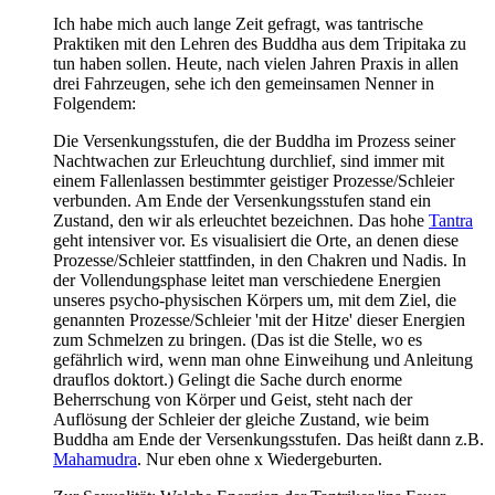
Ich habe mich auch lange Zeit gefragt, was tantrische
Praktiken mit den Lehren des Buddha aus dem Tripitaka zu
tun haben sollen. Heute, nach vielen Jahren Praxis in allen
drei Fahrzeugen, sehe ich den gemeinsamen Nenner in
Folgendem:
Die Versenkungsstufen, die der Buddha im Prozess seiner
Nachtwachen zur Erleuchtung durchlief, sind immer mit
einem Fallenlassen bestimmter geistiger Prozesse/Schleier
verbunden. Am Ende der Versenkungsstufen stand ein
Zustand, den wir als erleuchtet bezeichnen. Das hohe
Tantra
geht intensiver vor. Es visualisiert die Orte, an denen diese
Prozesse/Schleier stattfinden, in den Chakren und Nadis. In
der Vollendungsphase leitet man verschiedene Energien
unseres psycho-physischen Körpers um, mit dem Ziel, die
genannten Prozesse/Schleier 'mit der Hitze' dieser Energien
zum Schmelzen zu bringen. (Das ist die Stelle, wo es
gefährlich wird, wenn man ohne Einweihung und Anleitung
drauflos doktort.) Gelingt die Sache durch enorme
Beherrschung von Körper und Geist, steht nach der
Auflösung der Schleier der gleiche Zustand, wie beim
Buddha am Ende der Versenkungsstufen. Das heißt dann z.B.
Mahamudra
. Nur eben ohne x Wiedergeburten.