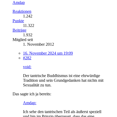
Amdap
Reaktionen
1.242
Punkte
11.322
Beiträge
1.932
Mitglied seit
1. November 2012
16. November 2024 um 19:09
#282
void:
Der tantrische Buddhismus ist eine ehrwürdige
Tradition und sein Grundgedanken hat nichts mit
Sexualität zu tun.
Das sagte ich ja bereits:
Amdap:
Ich sehe den tantrischen Teil als äußerst speziell
und bin im Prinzip überzeugt, dass das eine