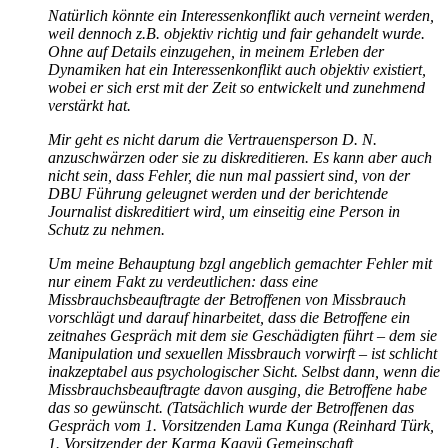
Natürlich könnte ein Interessenkonflikt auch verneint werden,
weil dennoch z.B. objektiv richtig und fair gehandelt wurde.
Ohne auf Details einzugehen, in meinem Erleben der
Dynamiken hat ein Interessenkonflikt auch objektiv existiert,
wobei er sich erst mit der Zeit so entwickelt und zunehmend
verstärkt hat.
Mir geht es nicht darum die Vertrauensperson D. N.
anzuschwärzen oder sie zu diskreditieren. Es kann aber auch
nicht sein, dass Fehler, die nun mal passiert sind, von der
DBU Führung geleugnet werden und der berichtende
Journalist diskreditiert wird, um einseitig eine Person in
Schutz zu nehmen.
Um meine Behauptung bzgl angeblich gemachter Fehler mit
nur einem Fakt zu verdeutlichen: dass eine
Missbrauchsbeauftragte der Betroffenen von Missbrauch
vorschlägt und darauf hinarbeitet, dass die Betroffene ein
zeitnahes Gespräch mit dem sie Geschädigten führt – dem sie
Manipulation und sexuellen Missbrauch vorwirft – ist schlicht
inakzeptabel aus psychologischer Sicht. Selbst dann, wenn die
Missbrauchsbeauftragte davon ausging, die Betroffene habe
das so gewünscht. (Tatsächlich wurde der Betroffenen das
Gespräch vom 1. Vorsitzenden Lama Kunga (Reinhard Türk,
1. Vorsitzender der Karma Kagyü Gemeinschaft