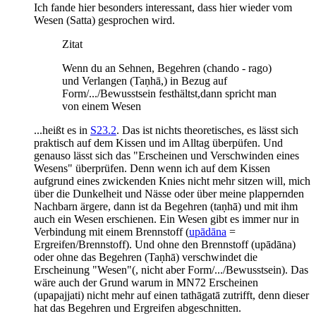
Ich fande hier besonders interessant, dass hier wieder vom
Wesen (Satta) gesprochen wird.
Zitat
Wenn du an Sehnen, Begehren (chando - rago)
und Verlangen (Taṇhā,) in Bezug auf
Form/.../Bewusstsein festhältst,dann spricht man
von einem Wesen
...heißt es in
S23.2
. Das ist nichts theoretisches, es lässt sich
praktisch auf dem Kissen und im Alltag überpüfen. Und
genauso lässt sich das "Erscheinen und Verschwinden eines
Wesens" überprüfen. Denn wenn ich auf dem Kissen
aufgrund eines zwickenden Knies nicht mehr sitzen will, mich
über die Dunkelheit und Nässe oder über meine plappernden
Nachbarn ärgere, dann ist da Begehren (taṇhā) und mit ihm
auch ein Wesen erschienen. Ein Wesen gibt es immer nur in
Verbindung mit einem Brennstoff (
upādāna
=
Ergreifen/Brennstoff). Und ohne den Brennstoff (upādāna)
oder ohne das Begehren (Taṇhā) verschwindet die
Erscheinung "Wesen"(, nicht aber Form/.../Bewusstsein). Das
wäre auch der Grund warum in MN72 Erscheinen
(upapajjati) nicht mehr auf einen tathāgatā zutrifft, denn dieser
hat das Begehren und Ergreifen abgeschnitten.