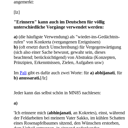
angemerkt:
[lz]
"Erinnern" kann auch im Deutschen für völlig
unterschiedliche Vorgänge verwendet werden:
a)
(die häufigste Verwendung) als "wieder-ins-Gedächtnis-
rufen" von Konkreta (vergangenen Ereignissen)
b)
(oft ersetzt durch Umschreibung) für Vergegenwärtigung
(sich also einer Sache bewusst, gewahr sein, dieses
beachtend; berücksichtigend) von Abstrakta (Konzepten,
Prinzipien, Erkenntnissen, Zielen, Aufgaben usw)
Im
Pali
gibt es dafür auch zwei Worte: für
a) abhijanati
, für
b) anussarati.
[/lz]
Jeder kann das selbst schön in MN85 nachlesen:
a)
'Ich erinnere mich (
abhinjanati
, an Kokretes), einst, während
der Feldarbeiten bei meinem Vater Sakko, im kühlen Schatten
eines Rosenapfelbaumes sitzend, den Wünschen erstorben,