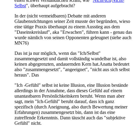
einen schwer verständlichen Kram, wie "
Nicht-Ich
/
Nicht-
Selbst
", überhaupt aufgebracht?
In der (nicht vermeidbaren) Debatte mit anderen
Glaubensrichtungen seiner Zeit musste der begründen, wieso
eine tätige Praxis überhaupt zu einem Ausstieg aus dem
"Daseinskreislauf", aka "Erwachen", führen kann - genau das
wurde nämlich von seinen Opponenten geleugnet (siehe auch
MN76)
Das ist ja nur möglich, wenn das "Ich/Selbst"
zusammengesetzt und damit vollständig wandelbar ist, also
keinen abgegrenzten, andauernden Kern hat.Anatta bedeutet
also "zusammengesetzt", "angeeignet", "nicht aus sich selbst
heraus". Das
"Ich -Gefühl" selbst ist keine Illusion, eine Illusion bestände
allerdings in der Annahme, dass dieses Gefühl auf einem
unantastbaren Persönlichkeitskern beruht. Wenn man aber
sagt, mein "Ich-Gefühl" beruht darauf, dass ich ganz
spezifisch (durch Aneignung, also durch Bewertung meiner
Erfahrungen) zusammengesetzt bin, dann ist das eine
zutreffende Erkenntnis. Dann täuscht auch das "subjektive
Gefühl" nicht.