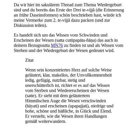
Da wir hier im sakulärem Thread zum Thema Wiedergeburt
sind und du bereits das Erste der Drei te-vijjā (die Erinnerung
an frühe Daseinsformen) schön beschrieben hast, würde ich
meine Vermerke zum 2. te-vijjā dazu packen (und zur
Diskussion teilen).
Es handelt sich um das Wissen vom Schwinden und
Erscheinen der Wesen (satta cutūpapāta-ñāṇa) das auch in
deinem Bezugssutta
MN76
zu finden ist und als Wissen vom
Sterben und der Wiedergeburt der Wesen gedeutet wird.
Zitat
Wenn sein konzentriertes Herz auf solche Weise
geläutert, klar, makellos, der Unvollkommenheit
ledig, gefügig, nutzbar, stetig und
unerschütterlich ist, richtet er es auf das Wissen
vom Sterben und Wiedererscheinen der Wesen
(satte). Er sieht mit dem geläutertem
Himmlischen Auge die Wesen verschwinden
(hāyati) und erscheinen (upapajjati), niedrige und
hohe, schöne und häßliche, in Glück und Elend.
Er versteht, wie die Wesen ihren Handlungen
gemäß weiterwandern.