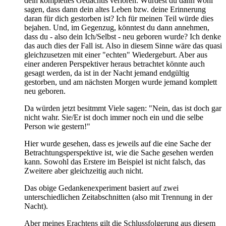
dein komplettes Gedächtis verloren. Würdest du dann wohl
sagen, dass dann dein altes Leben bzw. deine Erinnerung
daran für dich gestorben ist? Ich für meinen Teil würde dies
bejahen. Und, im Gegenzug, könntest du dann annehmen,
dass du - also dein Ich/Selbst - neu geboren wurde? Ich denke
das auch dies der Fall ist. Also in diesem Sinne wäre das quasi
gleichzusetzen mit einer "echten" Wiedergeburt. Aber aus
einer anderen Perspektiver heraus betrachtet könnte auch
gesagt werden, da ist in der Nacht jemand endgültig
gestorben, und am nächsten Morgen wurde jemand komplett
neu geboren.
Da würden jetzt besitmmt Viele sagen: "Nein, das ist doch gar
nicht wahr. Sie/Er ist doch immer noch ein und die selbe
Person wie gestern!"
Hier wurde gesehen, dass es jeweils auf die eine Sache der
Betrachtungsperspektive ist, wie die Sache gesehen werden
kann. Sowohl das Erstere im Beispiel ist nicht falsch, das
Zweitere aber gleichzeitig auch nicht.
Das obige Gedankenexperiment basiert auf zwei
unterschiedlichen Zeitabschnitten (also mit Trennung in der
Nacht).
Aber meines Erachtens gilt die Schlussfolgerung aus diesem