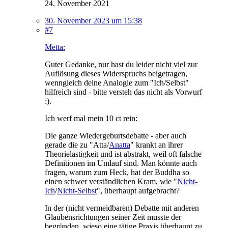
24. November 2021
30. November 2023 um 15:38
#7
Metta:
Guter Gedanke, nur hast du leider nicht viel zur
Auflösung dieses Widerspruchs beigetragen,
wenngleich deine Analogie zum "Ich/Selbst"
hilfreich sind - bitte versteh das nicht als Vorwurf
:).
Ich werf mal mein 10 ct rein:
Die ganze Wiedergeburtsdebatte - aber auch
gerade die zu "Atta/
Anatta
" krankt an ihrer
Theorielastigkeit und ist abstrakt, weil oft falsche
Definitionen im Umlauf sind. Man könnte auch
fragen, warum zum Heck, hat der Buddha so
einen schwer verständlichen Kram, wie "
Nicht-
Ich
/
Nicht-Selbst
", überhaupt aufgebracht?
In der (nicht vermeidbaren) Debatte mit anderen
Glaubensrichtungen seiner Zeit musste der
begründen, wieso eine tätige Praxis überhaupt zu