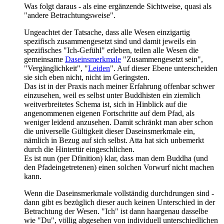
Was folgt daraus - als eine ergänzende Sichtweise, quasi als
"andere Betrachtungsweise".
Ungeachtet der Tatsache, dass alle Wesen einzigartig
spezifisch zusammengesetzt sind und damit jeweils ein
spezifisches "Ich-Gefühl" erleben, teilen alle Wesen die
gemeinsame
Daseinsmerkmale
"Zusammengesetzt sein",
"Vergänglichkeit", "
Leiden
". Auf dieser Ebene unterscheiden
sie sich eben nicht, nicht im Geringsten.
Das ist in der Praxis nach meiner Erfahrung offenbar schwer
einzusehen, weil es selbst unter Buddhisten ein ziemlich
weitverbreitetes Schema ist, sich in Hinblick auf die
angenommenen eigenen Fortschritte auf dem Pfad, als
weniger leidend anzusehen. Damit schränkt man aber schon
die universelle Gültigkeit dieser Daseinsmerkmale ein,
nämlich in Bezug auf sich selbst. Atta hat sich unbemerkt
durch die Hintertür eingeschlichen.
Es ist nun (per Dfinition) klar, dass man dem Buddha (und
den Pfadeingetretenen) einen solchen Vorwurf nicht machen
kann.
Wenn die Daseinsmerkmale vollständig durchdrungen sind -
dann gibt es bezüglich dieser auch keinen Unterschied in der
Betrachtung der Wesen. "Ich" ist dann haargenau dasselbe
wie "Du", völlig abgesehen von individuell unterschiedlichen