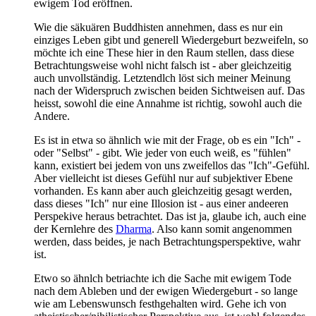
ewigem Tod eröffnen.
Wie die säkuären Buddhisten annehmen, dass es nur ein
einziges Leben gibt und generell Wiedergeburt bezweifeln, so
möchte ich eine These hier in den Raum stellen, dass diese
Betrachtungsweise wohl nicht falsch ist - aber gleichzeitig
auch unvollständig. Letztendlch löst sich meiner Meinung
nach der Widerspruch zwischen beiden Sichtweisen auf. Das
heisst, sowohl die eine Annahme ist richtig, sowohl auch die
Andere.
Es ist in etwa so ähnlich wie mit der Frage, ob es ein "Ich" -
oder "Selbst" - gibt. Wie jeder von euch weiß, es "fühlen"
kann, existiert bei jedem von uns zweifellos das "Ich"-Gefühl.
Aber vielleicht ist dieses Gefühl nur auf subjektiver Ebene
vorhanden. Es kann aber auch gleichzeitig gesagt werden,
dass dieses "Ich" nur eine Illosion ist - aus einer andeeren
Perspekive heraus betrachtet. Das ist ja, glaube ich, auch eine
der Kernlehre des
Dharma
. Also kann somit angenommen
werden, dass beides, je nach Betrachtungsperspektive, wahr
ist.
Etwo so ähnlch betriachte ich die Sache mit ewigem Tode
nach dem Ableben und der ewigen Wiedergeburt - so lange
wie am Lebenswunsch festhgehalten wird. Gehe ich von