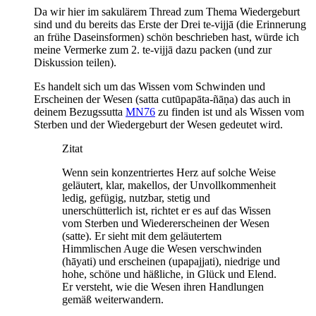
Da wir hier im sakulärem Thread zum Thema Wiedergeburt
sind und du bereits das Erste der Drei te-vijjā (die Erinnerung
an frühe Daseinsformen) schön beschrieben hast, würde ich
meine Vermerke zum 2. te-vijjā dazu packen (und zur
Diskussion teilen).
Es handelt sich um das Wissen vom Schwinden und
Erscheinen der Wesen (satta cutūpapāta-ñāṇa) das auch in
deinem Bezugssutta
MN76
zu finden ist und als Wissen vom
Sterben und der Wiedergeburt der Wesen gedeutet wird.
Zitat
Wenn sein konzentriertes Herz auf solche Weise
geläutert, klar, makellos, der Unvollkommenheit
ledig, gefügig, nutzbar, stetig und
unerschütterlich ist, richtet er es auf das Wissen
vom Sterben und Wiedererscheinen der Wesen
(satte). Er sieht mit dem geläutertem
Himmlischen Auge die Wesen verschwinden
(hāyati) und erscheinen (upapajjati), niedrige und
hohe, schöne und häßliche, in Glück und Elend.
Er versteht, wie die Wesen ihren Handlungen
gemäß weiterwandern.