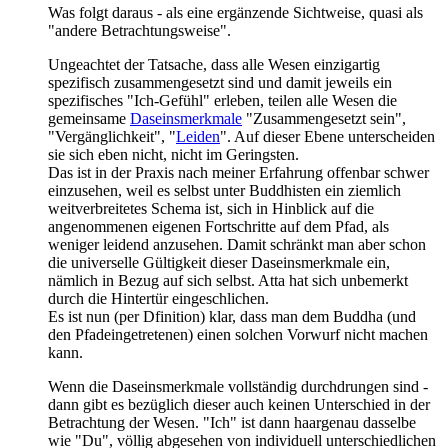
Was folgt daraus - als eine ergänzende Sichtweise, quasi als
"andere Betrachtungsweise".
Ungeachtet der Tatsache, dass alle Wesen einzigartig
spezifisch zusammengesetzt sind und damit jeweils ein
spezifisches "Ich-Gefühl" erleben, teilen alle Wesen die
gemeinsame
Daseinsmerkmale
"Zusammengesetzt sein",
"Vergänglichkeit", "
Leiden
". Auf dieser Ebene unterscheiden
sie sich eben nicht, nicht im Geringsten.
Das ist in der Praxis nach meiner Erfahrung offenbar schwer
einzusehen, weil es selbst unter Buddhisten ein ziemlich
weitverbreitetes Schema ist, sich in Hinblick auf die
angenommenen eigenen Fortschritte auf dem Pfad, als
weniger leidend anzusehen. Damit schränkt man aber schon
die universelle Gültigkeit dieser Daseinsmerkmale ein,
nämlich in Bezug auf sich selbst. Atta hat sich unbemerkt
durch die Hintertür eingeschlichen.
Es ist nun (per Dfinition) klar, dass man dem Buddha (und
den Pfadeingetretenen) einen solchen Vorwurf nicht machen
kann.
Wenn die Daseinsmerkmale vollständig durchdrungen sind -
dann gibt es bezüglich dieser auch keinen Unterschied in der
Betrachtung der Wesen. "Ich" ist dann haargenau dasselbe
wie "Du", völlig abgesehen von individuell unterschiedlichen