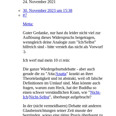
24. November 2021
30. November 2023 um 15:38
#7
Metta:
Guter Gedanke, nur hast du leider nicht viel zur
Auflösung dieses Widerspruchs beigetragen,
wenngleich deine Analogie zum "Ich/Selbst"
hilfreich sind - bitte versteh das nicht als Vorwurf
:).
Ich werf mal mein 10 ct rein:
Die ganze Wiedergeburtsdebatte - aber auch
gerade die zu "Atta/
Anatta
" krankt an ihrer
Theorielastigkeit und ist abstrakt, weil oft falsche
Definitionen im Umlauf sind. Man könnte auch
fragen, warum zum Heck, hat der Buddha so
einen schwer verständlichen Kram, wie "
Nicht-
Ich
/
Nicht-Selbst
", überhaupt aufgebracht?
In der (nicht vermeidbaren) Debatte mit anderen
Glaubensrichtungen seiner Zeit musste der
begründen, wieso eine tätige Praxis überhaupt zu