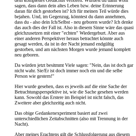
dein komplettes Gedächtis verloren. Würdest du dann wohl
sagen, dass dann dein altes Leben bzw. deine Erinnerung
daran für dich gestorben ist? Ich für meinen Teil würde dies
bejahen. Und, im Gegenzug, könntest du dann annehmen,
dass du - also dein Ich/Selbst - neu geboren wurde? Ich denke
das auch dies der Fall ist. Also in diesem Sinne wäre das quasi
gleichzusetzen mit einer "echten" Wiedergeburt. Aber aus
einer anderen Perspektiver heraus betrachtet könnte auch
gesagt werden, da ist in der Nacht jemand endgültig
gestorben, und am nächsten Morgen wurde jemand komplett
neu geboren.
Da würden jetzt besitmmt Viele sagen: "Nein, das ist doch gar
nicht wahr. Sie/Er ist doch immer noch ein und die selbe
Person wie gestern!"
Hier wurde gesehen, dass es jeweils auf die eine Sache der
Betrachtungsperspektive ist, wie die Sache gesehen werden
kann. Sowohl das Erstere im Beispiel ist nicht falsch, das
Zweitere aber gleichzeitig auch nicht.
Das obige Gedankenexperiment basiert auf zwei
unterschiedlichen Zeitabschnitten (also mit Trennung in der
Nacht).
Aber meines Erachtens gilt die Schlussfolgerung aus diesem