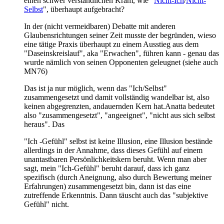
einen schwer verständlichen Kram, wie "
Nicht-Ich
/
Nicht-
Selbst
", überhaupt aufgebracht?
In der (nicht vermeidbaren) Debatte mit anderen
Glaubensrichtungen seiner Zeit musste der begründen, wieso
eine tätige Praxis überhaupt zu einem Ausstieg aus dem
"Daseinskreislauf", aka "Erwachen", führen kann - genau das
wurde nämlich von seinen Opponenten geleugnet (siehe auch
MN76)
Das ist ja nur möglich, wenn das "Ich/Selbst"
zusammengesetzt und damit vollständig wandelbar ist, also
keinen abgegrenzten, andauernden Kern hat.Anatta bedeutet
also "zusammengesetzt", "angeeignet", "nicht aus sich selbst
heraus". Das
"Ich -Gefühl" selbst ist keine Illusion, eine Illusion bestände
allerdings in der Annahme, dass dieses Gefühl auf einem
unantastbaren Persönlichkeitskern beruht. Wenn man aber
sagt, mein "Ich-Gefühl" beruht darauf, dass ich ganz
spezifisch (durch Aneignung, also durch Bewertung meiner
Erfahrungen) zusammengesetzt bin, dann ist das eine
zutreffende Erkenntnis. Dann täuscht auch das "subjektive
Gefühl" nicht.