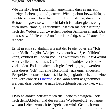
ewigem Tod eröffnen.
Wie die säkuären Buddhisten annehmen, dass es nur ein
einziges Leben gibt und generell Wiedergeburt bezweifeln, so
möchte ich eine These hier in den Raum stellen, dass diese
Betrachtungsweise wohl nicht falsch ist - aber gleichzeitig
auch unvollständig. Letztendlch löst sich meiner Meinung
nach der Widerspruch zwischen beiden Sichtweisen auf. Das
heisst, sowohl die eine Annahme ist richtig, sowohl auch die
Andere.
Es ist in etwa so ähnlich wie mit der Frage, ob es ein "Ich" -
oder "Selbst" - gibt. Wie jeder von euch weiß, es "fühlen"
kann, existiert bei jedem von uns zweifellos das "Ich"-Gefühl.
Aber vielleicht ist dieses Gefühl nur auf subjektiver Ebene
vorhanden. Es kann aber auch gleichzeitig gesagt werden,
dass dieses "Ich" nur eine Illosion ist - aus einer andeeren
Perspekive heraus betrachtet. Das ist ja, glaube ich, auch eine
der Kernlehre des
Dharma
. Also kann somit angenommen
werden, dass beides, je nach Betrachtungsperspektive, wahr
ist.
Etwo so ähnlch betriachte ich die Sache mit ewigem Tode
nach dem Ableben und der ewigen Wiedergeburt - so lange
wie am Lebenswunsch festhgehalten wird. Gehe ich von