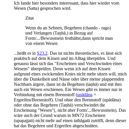
Ich fande hier besonders interessant, dass hier wieder vom
Wesen (Satta) gesprochen wird.
Zitat
Wenn du an Sehnen, Begehren (chando - rago)
und Verlangen (Taṇhā,) in Bezug auf
Form/.../Bewusstsein festhältst,dann spricht man
von einem Wesen
...heißt es in
S23.2
. Das ist nichts theoretisches, es lässt sich
praktisch auf dem Kissen und im Alltag überpüfen. Und
genauso lässt sich das "Erscheinen und Verschwinden eines
Wesens" überprüfen. Denn wenn ich auf dem Kissen
aufgrund eines zwickenden Knies nicht mehr sitzen will, mich
über die Dunkelheit und Nässe oder über meine plappernden
Nachbarn ärgere, dann ist da Begehren (taṇhā) und mit ihm
auch ein Wesen erschienen. Ein Wesen gibt es immer nur in
Verbindung mit einem Brennstoff (
upādāna
=
Ergreifen/Brennstoff). Und ohne den Brennstoff (upādāna)
oder ohne das Begehren (Taṇhā) verschwindet die
Erscheinung "Wesen"(, nicht aber Form/.../Bewusstsein). Das
wäre auch der Grund warum in MN72 Erscheinen
(upapajjati) nicht mehr auf einen tathāgatā zutrifft, denn dieser
hat das Begehren und Ergreifen abgeschnitten.