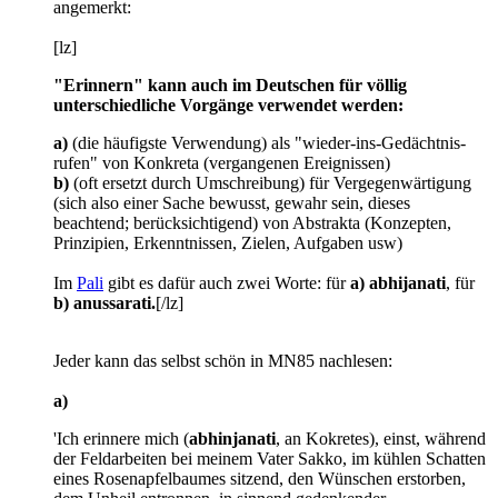
angemerkt:
[lz]
"Erinnern" kann auch im Deutschen für völlig
unterschiedliche Vorgänge verwendet werden:
a)
(die häufigste Verwendung) als "wieder-ins-Gedächtnis-
rufen" von Konkreta (vergangenen Ereignissen)
b)
(oft ersetzt durch Umschreibung) für Vergegenwärtigung
(sich also einer Sache bewusst, gewahr sein, dieses
beachtend; berücksichtigend) von Abstrakta (Konzepten,
Prinzipien, Erkenntnissen, Zielen, Aufgaben usw)
Im
Pali
gibt es dafür auch zwei Worte: für
a) abhijanati
, für
b) anussarati.
[/lz]
Jeder kann das selbst schön in MN85 nachlesen:
a)
'Ich erinnere mich (
abhinjanati
, an Kokretes), einst, während
der Feldarbeiten bei meinem Vater Sakko, im kühlen Schatten
eines Rosenapfelbaumes sitzend, den Wünschen erstorben,