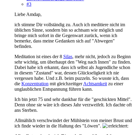
#3
Liebe Amdap,
ich stimme Dir vollständig zu. Auch ich meditiere nicht im
üblichen Sinne, sondern bin so achtsam wie möglich und
bringe mich sofort in die Gegenwart zurück, wenn ich
bemerke, dass meine Gedanken sich auf "Abwegen"
befinden.
Meditation ist eines der 8
Silas
, mehr nicht, jedoch zu Beginn
sehr wichtig, um überhaupt den "Weg nach Innen" zu finden.
Dabei habe ich erkannt, dass ich selbst als Jugendliche schon
in diesem "Zustand" war, dessen Glückseligkeit ich nie
vergessen habe. Und z.B. beim puzzeln. So wusste ich, dass
die
Konzentration
mit gleichzeitiger
Achtsamkeit
zu einer
unglaublichen Entspannung führen kann.
Ich bin jetzt 75 und sehr dankbar für die "geschickten Mittel".
Denn ohne sie wäre ich dieses Jahr verzweifelt. Ich dachte oft
ans Sterben.
Allmählich verschwindet der Mühlstein von meiner Brust und
ich finde wieder in die Haltung des "Löwen".