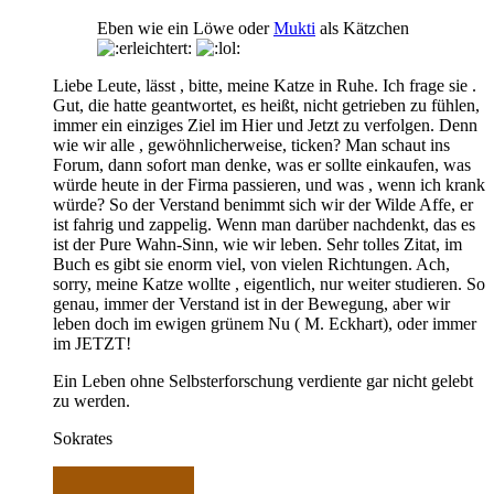
Eben wie ein Löwe oder
Mukti
als Kätzchen
Liebe Leute, lässt , bitte, meine Katze in Ruhe. Ich frage sie .
Gut, die hatte geantwortet, es heißt, nicht getrieben zu fühlen,
immer ein einziges Ziel im Hier und Jetzt zu verfolgen. Denn
wie wir alle , gewöhnlicherweise, ticken? Man schaut ins
Forum, dann sofort man denke, was er sollte einkaufen, was
würde heute in der Firma passieren, und was , wenn ich krank
würde? So der Verstand benimmt sich wir der Wilde Affe, er
ist fahrig und zappelig. Wenn man darüber nachdenkt, das es
ist der Pure Wahn-Sinn, wie wir leben. Sehr tolles Zitat, im
Buch es gibt sie enorm viel, von vielen Richtungen. Ach,
sorry, meine Katze wollte , eigentlich, nur weiter studieren. So
genau, immer der Verstand ist in der Bewegung, aber wir
leben doch im ewigen grünem Nu ( M. Eckhart), oder immer
im JETZT!
Ein Leben ohne Selbsterforschung verdiente gar nicht gelebt
zu werden.
Sokrates