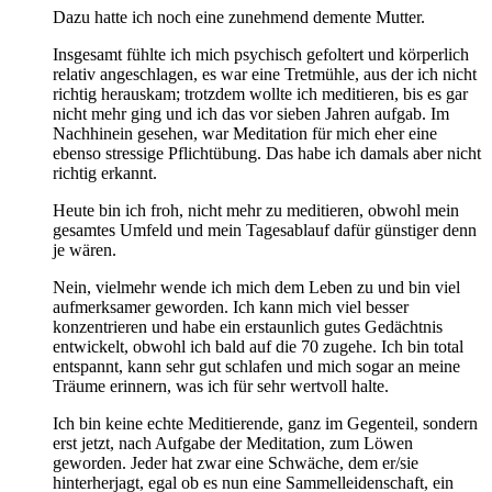
Dazu hatte ich noch eine zunehmend demente Mutter.
Insgesamt fühlte ich mich psychisch gefoltert und körperlich
relativ angeschlagen, es war eine Tretmühle, aus der ich nicht
richtig herauskam; trotzdem wollte ich meditieren, bis es gar
nicht mehr ging und ich das vor sieben Jahren aufgab. Im
Nachhinein gesehen, war Meditation für mich eher eine
ebenso stressige Pflichtübung. Das habe ich damals aber nicht
richtig erkannt.
Heute bin ich froh, nicht mehr zu meditieren, obwohl mein
gesamtes Umfeld und mein Tagesablauf dafür günstiger denn
je wären.
Nein, vielmehr wende ich mich dem Leben zu und bin viel
aufmerksamer geworden. Ich kann mich viel besser
konzentrieren und habe ein erstaunlich gutes Gedächtnis
entwickelt, obwohl ich bald auf die 70 zugehe. Ich bin total
entspannt, kann sehr gut schlafen und mich sogar an meine
Träume erinnern, was ich für sehr wertvoll halte.
Ich bin keine echte Meditierende, ganz im Gegenteil, sondern
erst jetzt, nach Aufgabe der Meditation, zum Löwen
geworden. Jeder hat zwar eine Schwäche, dem er/sie
hinterherjagt, egal ob es nun eine Sammelleidenschaft, ein