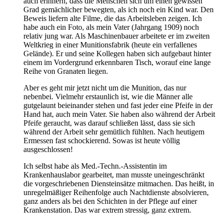
auch erinnern, dass die Menschen sich um einen gewissen
Grad gemächlicher bewegten, als ich noch ein Kind war. Den
Beweis liefern alte Filme, die das Arbeitsleben zeigen. Ich
habe auch ein Foto, als mein Vater (Jahrgang 1909) noch
relativ jung war. Als Maschinenbauer arbeitete er im zweiten
Weltkrieg in einer Munitionsfabrik (heute ein verfallenes
Gelände). Er und seine Kollegen haben sich aufgebaut hinter
einem im Vordergrund erkennbaren Tisch, worauf eine lange
Reihe von Granaten liegen.
Aber es geht mir jetzt nicht um die Munition, das nur
nebenbei. Vielmehr erstaunlich ist, wie die Männer alle
gutgelaunt beieinander stehen und fast jeder eine Pfeife in der
Hand hat, auch mein Vater. Sie haben also während der Arbeit
Pfeife geraucht, was darauf schließen lässt, dass sie sich
während der Arbeit sehr gemütlich fühlten. Nach heutigem
Ermessen fast schockierend. Sowas ist heute völlig
ausgeschlossen!
Ich selbst habe als Med.-Techn.-Assistentin im
Krankenhauslabor gearbeitet, man musste uneingeschränkt
die vorgeschriebenen Diensteinsätze mitmachen. Das heißt, in
unregelmäßiger Reihenfolge auch Nachtdienste absolvieren,
ganz anders als bei den Schichten in der Pflege auf einer
Krankenstation. Das war extrem stressig, ganz extrem.