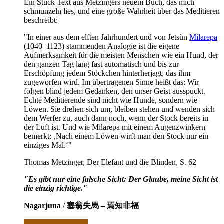
Ein Stück Text aus Metzingers neuem Buch, das mich
schmunzeln lies, und eine große Wahrheit über das Meditieren
beschreibt:
"In einer aus dem elften Jahrhundert und von Jetsün
Milarepa
(1040–1123) stammenden Analogie ist die eigene
Aufmerksamkeit für die meisten Menschen wie ein Hund, der
den ganzen Tag lang fast automatisch und bis zur
Erschöpfung jedem Stöckchen hinterherjagt, das ihm
zugeworfen wird. Im übertragenen Sinne heißt das: Wir
folgen blind jedem Gedanken, den unser Geist ausspuckt.
Echte Meditierende sind nicht wie Hunde, sondern wie
Löwen. Sie drehen sich um, bleiben stehen und wenden sich
dem Werfer zu, auch dann noch, wenn der Stock bereits in
der Luft ist. Und wie Milarepa mit einem Augenzwinkern
bemerkt: ‚Nach einem Löwen wirft man den Stock nur ein
einziges Mal.‘"
Thomas Metzinger, Der Elefant und die Blinden, S. 62
"Es gibt nur eine falsche Sicht: Der Glaube, meine Sicht ist
die einzig richtige."
Nagarjuna
/
塞翁失馬 – 焉知非福