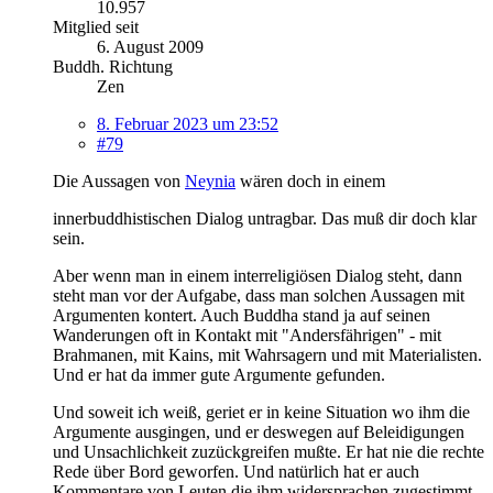
10.957
Mitglied seit
6. August 2009
Buddh. Richtung
Zen
8. Februar 2023 um 23:52
#79
Die Aussagen von
Neynia
wären doch in einem
innerbuddhistischen Dialog untragbar. Das muß dir doch klar
sein.
Aber wenn man in einem interreligiösen Dialog steht, dann
steht man vor der Aufgabe, dass man solchen Aussagen mit
Argumenten kontert. Auch Buddha stand ja auf seinen
Wanderungen oft in Kontakt mit "Andersfährigen" - mit
Brahmanen, mit Kains, mit Wahrsagern und mit Materialisten.
Und er hat da immer gute Argumente gefunden.
Und soweit ich weiß, geriet er in keine Situation wo ihm die
Argumente ausgingen, und er deswegen auf Beleidigungen
und Unsachlichkeit zuzückgreifen mußte. Er hat nie die rechte
Rede über Bord geworfen. Und natürlich hat er auch
Kommentare von Leuten die ihm widersprachen zugestimmt,