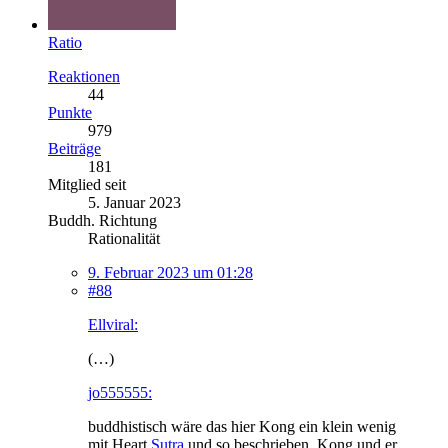
Ratio
Reaktionen
44
Punkte
979
Beiträge
181
Mitglied seit
5. Januar 2023
Buddh. Richtung
Rationalität
9. Februar 2023 um 01:28
#88
Ellviral:
(…)
jo555555:
buddhistisch wäre das hier Kong ein klein wenig
mit Heart
Sutra
und so beschrieben. Kong und er