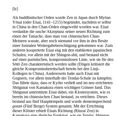
[lz]
Als buddhistischer Orden wurde Zen in Japan durch Myōan
Yōsai (oder Eisai, 1141–1215) begründet, nachdem er selbst
in China in den Chan-Orden eingeweiht worden war. Eisai
verdankte die rasche Akzeptanz seiner neuen Richtung zum
einen der Tatsache, dass man von chinesischen Chan-
Meistern wusste, aber noch niemand vor ihm in den Besitz
einer formalen Weitergabeberechtigung gekommen war. Zum
anderen kooperierte Eisai eng mit den etablierten japanischen
Schulen, vor allem mit der Shingon-shū, und bestand nicht
auf einer puristischen, kompromisslosen Linie, wie sie für den
Sōtō Zen charakteristisch werden sollte (Dōgen kritisiert die
gleiche Kompromissbereitschaft bereits bei den Linji-
Kollegen in China). Andererseits hatte auch Eisai mit
Gegnern, vor allem innerhalb der Tendai-Schule zu kämpfen.
Das führte dazu, dass er Kyōto verließ und im neu errichteten
Shōgunat von Kamakura einen wichtigen Gönner fand. Das
Shōgunat unterstützte Eisai dabei, ein Klostersystem, wie es
bereits im chinesischen Chan bestand, zu errichten. Dieses
bestand aus fünf Haupttempeln und wurde dementsprechend
gozan
(Fünf Berge) System genannt. Mit der Errichtung
dieser Klöster erhielt Eisais Richtung (Rinzai Zen) in
Kamakura eine ähnliche Funktion, wie sie Tendai, Shingon