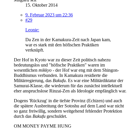
15. Oktober 2014
9. Februar 2023 um 22:36
#29
Leonie:
Da Zen in der Kamakura-Zeit nach Japan kam,
war es stark mit den höfischen Praktiken
verknüpft.
Der Hof in Kyoto war zu dieser Zeit politisch nahezu
bedeutungslos und "höfische Praktiken" waren im
wesentlichen
mikkyo
- der Hof war eng mit dem Shingon-
Buddhismus verbunden. In Kamakura residierte die
Militärregierung, das
Bakufu
. Es war eine Militärdiktatur der
Samurai-Klasse, die wiederum für das zunächst intellektuell
eher anspruchslose Rinzai-Zen als Ideologie empfänglich war.
Dogens 'Rückzug' in die tiefste Provinz (Echizen) und auch
die spätere Ausbreitung der Sotoshu auf dem Land war nicht
so ganz freiwillig, sondern weitgehend fehlender Protektion
durch das
Bakufu
geschuldet.
OM MONEY PAYME HUNG