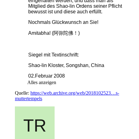
eingehalten werden, und dass man als
Mitglied des Shao-lin Ordens seiner Pflicht
bewusst ist und diese auch erfüllt.
Nochmals Glückwunsch an Sie!
Amitabha! (
阿弥陀佛！
)
Siegel mit Textinschrift:
Shao-lin Kloster, Songshan, China
02.Februar 2008
Alles anzeigen
Quelle:
https://web.archive.org/web/2018102523…s-
muttertempels