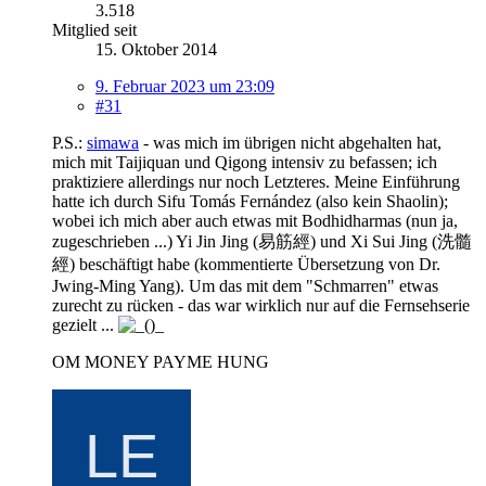
3.518
Mitglied seit
15. Oktober 2014
9. Februar 2023 um 23:09
#31
P.S.:
simawa
- was mich im übrigen nicht abgehalten hat,
mich mit Taijiquan und Qigong intensiv zu befassen; ich
praktiziere allerdings nur noch Letzteres. Meine Einführung
hatte ich durch Sifu Tomás Fernández (also kein Shaolin);
wobei ich mich aber auch etwas mit Bodhidharmas (nun ja,
zugeschrieben ...) Yi Jin Jing (易筋經) und Xi Sui Jing (洗髓
經) beschäftigt habe (kommentierte Übersetzung von Dr.
Jwing-Ming Yang). Um das mit dem "Schmarren" etwas
zurecht zu rücken - das war wirklich nur auf die Fernsehserie
gezielt ...
OM MONEY PAYME HUNG