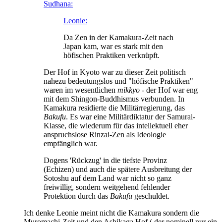
Sudhana:
Leonie:
Da Zen in der Kamakura-Zeit nach
Japan kam, war es stark mit den
höfischen Praktiken verknüpft.
Der Hof in Kyoto war zu dieser Zeit politisch
nahezu bedeutungslos und "höfische Praktiken"
waren im wesentlichen
mikkyo
- der Hof war eng
mit dem Shingon-Buddhismus verbunden. In
Kamakura residierte die Militärregierung, das
Bakufu
. Es war eine Militärdiktatur der Samurai-
Klasse, die wiederum für das intellektuell eher
anspruchslose Rinzai-Zen als Ideologie
empfänglich war.
Dogens 'Rückzug' in die tiefste Provinz
(Echizen) und auch die spätere Ausbreitung der
Sotoshu auf dem Land war nicht so ganz
freiwillig, sondern weitgehend fehlender
Protektion durch das
Bakufu
geschuldet.
Ich denke Leonie meint nicht die Kamakura sondern die
Muromachi-Zeit und den Ashikaga Hof ( der nominell nur ein