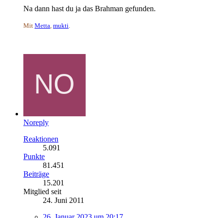
Na dann hast du ja das Brahman gefunden.
Mit
Metta
,
mukti
.
Noreply
Reaktionen
5.091
Punkte
81.451
Beiträge
15.201
Mitglied seit
24. Juni 2011
26. Januar 2023 um 20:17