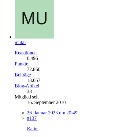
mukti
Reaktionen
6.496
Punkte
72.866
Beiträge
13.057
Blog-Artikel
38
Mitglied seit
16. September 2010
26. Januar 2023 um 20:49
#137
Ratio: