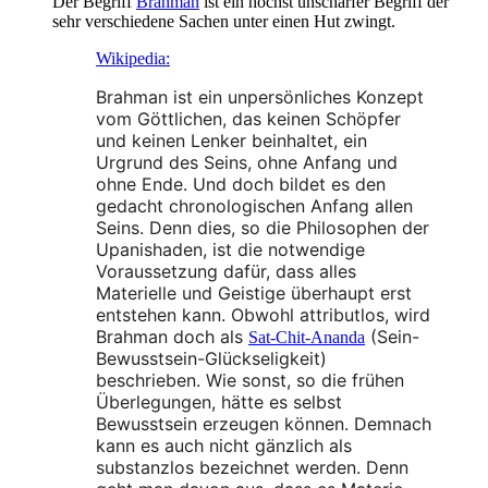
Der Begriff
Brahman
ist ein höchst unscharfer Begriff der
sehr verschiedene Sachen unter einen Hut zwingt.
Wikipedia:
Brahman ist ein unpersönliches Konzept
vom Göttlichen, das keinen Schöpfer
und keinen Lenker beinhaltet, ein
Urgrund des Seins, ohne Anfang und
ohne Ende. Und doch bildet es den
gedacht chronologischen Anfang allen
Seins. Denn dies, so die Philosophen der
Upanishaden, ist die notwendige
Voraussetzung dafür, dass alles
Materielle und Geistige überhaupt erst
entstehen kann. Obwohl attributlos, wird
Brahman doch als
(Sein-
Sat-Chit-Ananda
Bewusstsein-Glückseligkeit)
beschrieben. Wie sonst, so die frühen
Überlegungen, hätte es selbst
Bewusstsein erzeugen können. Demnach
kann es auch nicht gänzlich als
substanzlos bezeichnet werden. Denn