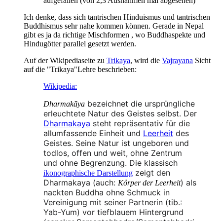
aufgefallen (von 2,3 Ausnahmen mal abgesehen)
Ich denke, dass sich tantrischen Hinduismus und tantrischen
Buddhismus sehr nahe kommen können. Gerade in Nepal
gibt es ja da richtige Mischformen , wo Buddhaspekte und
Hindugötter parallel gesetzt werden.
Auf der Wikipediaseite zu
Trikaya
, wird die
Vajrayana
Sicht
auf die "Trikaya"Lehre beschrieben:
Wikipedia:
bezeichnet die ursprüngliche
Dharmakāya
erleuchtete Natur des Geistes selbst. Der
Dharmakaya
steht repräsentativ für die
allumfassende Einheit und
Leerheit
des
Geistes. Seine Natur ist ungeboren und
todlos, offen und weit, ohne Zentrum
und ohne Begrenzung. Die klassisch
zeigt den
ikonographische Darstellung
Dharmakaya (auch:
) als
Körper der Leerheit
nackten Buddha ohne Schmuck in
Vereinigung mit seiner Partnerin (tib.:
Yab-Yum) vor tiefblauem Hintergrund