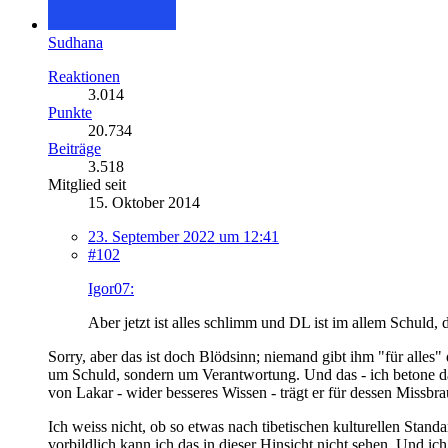
Sudhana
Reaktionen
3.014
Punkte
20.734
Beiträge
3.518
Mitglied seit
15. Oktober 2014
23. September 2022 um 12:41
#102
Igor07:
Aber jetzt ist alles schlimm und DL ist im allem Schuld, 
Sorry, aber das ist doch Blödsinn; niemand gibt ihm "für alles"
um Schuld, sondern um Verantwortung. Und das - ich betone da
von Lakar - wider besseres Wissen - trägt er für dessen Missbra
Ich weiss nicht, ob so etwas nach tibetischen kulturellen Standa
vorbildlich kann ich das in dieser Hinsicht nicht sehen. Und ic