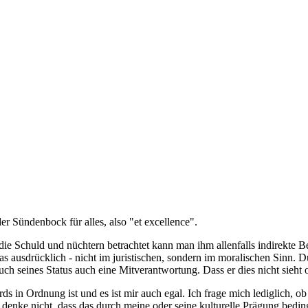
der Sündenbock für alles, also "et excellence".
 die Schuld und nüchtern betrachtet kann man ihm allenfalls indirekte B
s ausdrücklich - nicht im juristischen, sondern im moralischen Sinn. 
uch seines Status auch eine Mitverantwortung. Dass er dies nicht sieht o
rds in Ordnung ist und es ist mir auch egal. Ich frage mich lediglich, 
h denke nicht, dass das durch meine oder seine kulturelle Prägung bedi