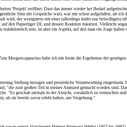
tchelors 'Projekt' eröffnet. Dass das immer wieder bei Bedarf aufgetisc
entliche Sinn der Gespräche war), war mir schon aufgefallen, als ich d
wird, der wenigstens mit einer (allerdings leider nur freiwilligen) et
ck auf den Papiertiger DL und dessen Reaktion riskieren. Vielleicht soga
u reduktionisch sein, ist aber ein Aspekt, auf den man ein Auge haben 
. Zum Morgencappucino habe ich mir heute die Ergebnisse der gestrige
nerstag Stellung bezogen und persönliche Verantwortung eingeräumt. D
uf, "die zum großen Teil in meiner Amtszeit gemacht worden sind. Dafür
liche. "Es geschah niemals in der Absicht, vorsätzlich zu vertuschen un
t, als sie bereits zuvor erlebt haben, um Vergebung."
ode sowie seinen Vorgängern Helmut Hermann Wittler (1957 bis 1987)