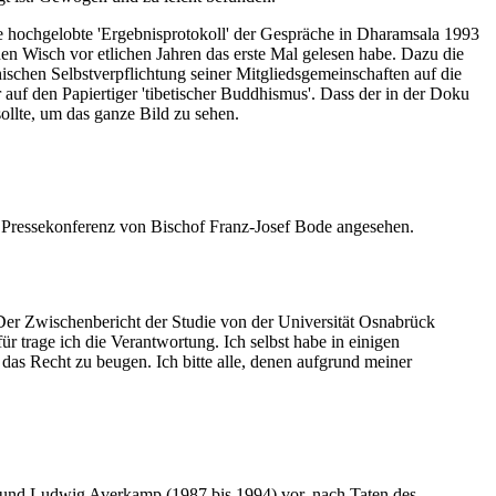
hte hochgelobte 'Ergebnisprotokoll' der Gespräche in Dharamsala 1993
en Wisch vor etlichen Jahren das erste Mal gelesen habe. Dazu die
hischen Selbstverpflichtung seiner Mitgliedsgemeinschaften auf die
r auf den Papiertiger 'tibetischer Buddhismus'. Dass der in der Doku
sollte, um das ganze Bild zu sehen.
n Pressekonferenz von Bischof Franz-Josef Bode angesehen.
er Zwischenbericht der Studie von der Universität Osnabrück
 trage ich die Verantwortung. Ich selbst habe in einigen
d das Recht zu beugen. Ich bitte alle, denen aufgrund meiner
 und Ludwig Averkamp (1987 bis 1994) vor, nach Taten des