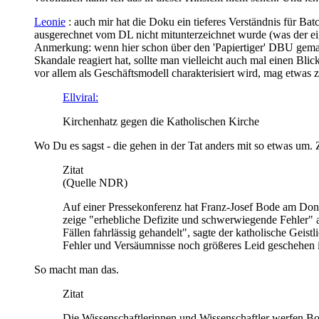
Leonie
: auch mir hat die Doku ein tieferes Verständnis für Ba
ausgerechnet vom DL nicht mitunterzeichnet wurde (was der eig
Anmerkung: wenn hier schon über den 'Papiertiger' DBU gemault 
Skandale reagiert hat, sollte man vielleicht auch mal einen Bli
vor allem als Geschäftsmodell charakterisiert wird, mag etwas z
Ellviral:
Kirchenhatz gegen die Katholischen Kirche
Wo Du es sagst - die gehen in der Tat anders mit so etwas um
Zitat
(Quelle NDR)
Auf einer Pressekonferenz hat Franz-Josef Bode am Don
zeige "erhebliche Defizite und schwerwiegende Fehler" a
Fällen fahrlässig gehandelt", sagte der katholische Geist
Fehler und Versäumnisse noch größeres Leid geschehen is
So macht man das.
Zitat
Die Wissenschaftlerinnen und Wissenschaftler werfen B