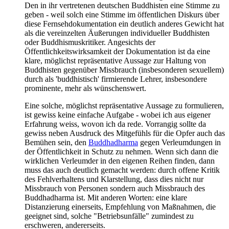
Den in ihr vertretenen deutschen Buddhisten eine Stimme zu
geben - weil solch eine Stimme im öffentlichen Diskurs über
diese Fernsehdokumentation ein deutlich anderes Gewicht hat
als die vereinzelten Äußerungen individueller Buddhisten
oder Buddhismuskritiker. Angesichts der
Öffentlichkeitswirksamkeit der Dokumentation ist da eine
klare, möglichst repräsentative Aussage zur Haltung von
Buddhisten gegenüber Missbrauch (insbesonderen sexuellem)
durch als 'buddhistisch' firmierende Lehrer, insbesondere
prominente, mehr als wünschenswert.
Eine solche, möglichst repräsentative Aussage zu formulieren,
ist gewiss keine einfache Aufgabe - wobei ich aus eigener
Erfahrung weiss, wovon ich da rede. Vorrangig sollte da
gewiss neben Ausdruck des Mitgefühls für die Opfer auch das
Bemühen sein, den
Buddhadharma
gegen Verleumdungen in
der Öffentlichkeit in Schutz zu nehmen. Wenn sich dann die
wirklichen Verleumder in den eigenen Reihen finden, dann
muss das auch deutlich gemacht werden: durch offene Kritik
des Fehlverhaltens und Klarstellung, dass dies nicht nur
Missbrauch von Personen sondern auch Missbrauch des
Buddhadharma ist. Mit anderen Worten: eine klare
Distanzierung einerseits, Empfehlung von Maßnahmen, die
geeignet sind, solche "Betriebsunfälle" zumindest zu
erschweren, andererseits.