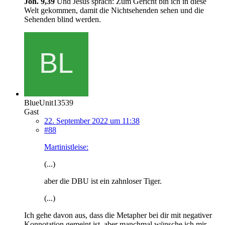
Joh. 9,39
Und Jesus sprach: Zum Gericht bin ich in diese
Welt gekommen, damit die Nichtsehenden sehen und die
Sehenden blind werden.
BlueUnit13539
Gast
22. September 2022 um 11:38
#88
Martinistleise:
(...)
aber die DBU ist ein zahnloser Tiger.
(...)
Ich gehe davon aus, dass die Metapher bei dir mit negativer
Konnotation gemeint ist, aber manchmal wünsche ich mir