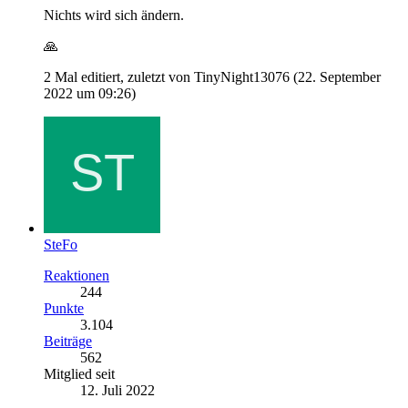
Nichts wird sich ändern.
🙏
2 Mal editiert, zuletzt von TinyNight13076 (
22. September
2022 um 09:26
)
SteFo
Reaktionen
244
Punkte
3.104
Beiträge
562
Mitglied seit
12. Juli 2022