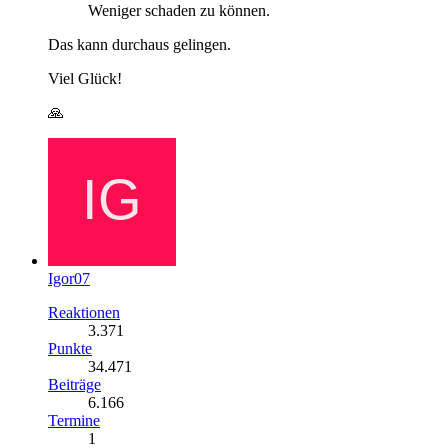
Weniger schaden zu können.
Das kann durchaus gelingen.
Viel Glück!
🙏
Igor07
Reaktionen
3.371
Punkte
34.471
Beiträge
6.166
Termine
1