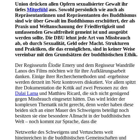
Union drücken allen Opfern sexualisierter Gewalt ihr
tiefes
Mitgefühl
aus. Sowohl persönlich wie auch als
Repräsentantinnen und Repräsentanten des Buddhismus
sind wir über Gewalt im Buddhismus erschüttert, der als
Praxis und Weltanschauung der Friedfertigkeit und
umfassenden Gewaltfreiheit gemeint ist und ausgeübt
werden sollte. Die DBU lehnt jede Art von Missbrauch
ab, ob durch Sexualität, Geld oder Macht. Strukturen
und Praktiken, die das ermöglichen, sind in keiner Weise
vereinbar mit den Grundsätzen der buddhistischen Ethik.
Der Regisseurin Élodie Emery und dem Regisseur Wandrille
Lanos des Films möchten wir für ihre Aufklärungsarbeit
danken. Einige ihrer Recherchemethoden und -ergebnisse
werden derzeit im Netz kontrovers diskutiert. Vor allem spitzt
ihre Dokumentation die Kritik auf zwei Personen zu: den
Dalai Lama
und Matthieu Ricard, die sich nicht genügend
gegen Missbrauch eingesetzt hätten. Das wird leider der
komplexen Thematik nicht gerecht, denn weder haben diese
beiden sich an einer Mauer des Schweigens beteiligt noch
besitzen sie eine besondere Allmacht in der buddhistischen
Welt – noch kommt zur Sprache, dass die
Netzwerke des Schweigens und Vertuschens weit
hineinreichen in die buddhistischen Gemeinschaften und