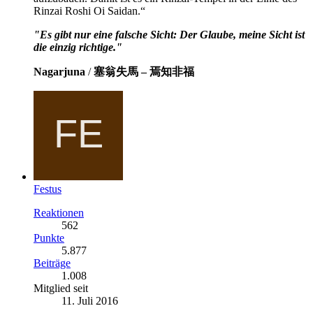
Rinzai Roshi Oi Saidan.“
"Es gibt nur eine falsche Sicht: Der Glaube, meine Sicht ist
die einzig richtige."
Nagarjuna
/
塞翁失馬 – 焉知非福
Festus
Reaktionen
562
Punkte
5.877
Beiträge
1.008
Mitglied seit
11. Juli 2016