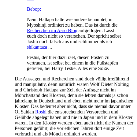
Bebop:
Nein. Hatlapa hatte wie andere behauptet, in
Myoshinji ordiniert zu haben. Das ist durch die
Recherchen im Asso Blog
aufgeflogen. Lasst
euch doch nicht so verarschen. Der spricht selbst
Joshu noch falsch aus und schlimmer als ich
shikantaza
...
Festus, der hier dazu raet, diesen Posten zu
vertrauen, ist selbst bei einem in die Fußstapfen
getreten, bei Harry Teske. Alles eine Soße.
Die Aussagen und Recherchen sind doch völlig irreführend
und manipulativ, denn natürlich waren Wolf-Dieter Nolting
und Christoph Hatlapa zur Zeit der Anfrage nicht im
Mönchsstand des Klosters, denn sie lebten damals ja schon
jahrelang in Deutschland und eben nicht mehr im japanischen
Kloster. Das bedeutet aber nicht, dass sie niemal davor unter
Oi Saidan
Roshi
die entsprechenden Versprechen und
Gelübde abgelegt haben und nie in Japan und in dem Kloster
waren. In den Kloster werden eben auch nicht die Namen der
Personen geführt, die vor etlichen Jahren dort einige Zeit
verbracht und als Mönch ordiniert wurden.