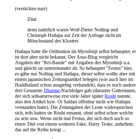
(verrückter-narr)
Zitat
denn natürlich waren Wolf-Dieter Nolting und
Christoph Hatlapa zur Zeit der Anfrage nicht im
Mönchsstand des Klosters
Hatlapa hatte die Ordination im Myoshinji selbst behauptet, er
ist dort aber nicht bekannt. Der Asso-Blog vergleicht
Angaben der "Rei-Bande" mit Angaben des Myoshinji u.a.
und gleicht sie untereinander ab. So behauptet "Festus" hier,
es gäbe nur Nolting und Hatlapa, dieser selbst wollte aber mit
einem japanischen Zeitungsartikel belegen (wie auch hier im
Buddhaland schon ausgiebig verhandelt), dass es noch andere
drei Genannte
Dharma
-Nachfolger gab (darunter Gattermann,
der sich seltsamerweise erst viele Jahre später
Roshi
nannte,
also den Artikel bzw. Oi Saidan offenbar nicht wie Hatlapa
verstanden hatte). Die Zeitangaben der Leute widersprachen
sich, teils hatten sie Roshi ernannt, ohne selbst schon welche
zu sein usw. Wenn nicht mal Festus, der sich doch auch so
einen Titel von einem weiteren Fake, Harry Teske, anheftete,
das auf die Reihe kriegt ...