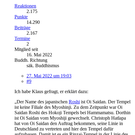
Reaktionen
2.175
Punkte
14.290
Beiträge
2.167
Termine
2
Mitglied seit
16. Mai 2022
Buddh. Richtung
säk. Buddhismus
27. Mai 2022 um 19:03
#9
Ich habe Klaus gefragt, er erklärt dazu:
„Der Name des japanischen
Roshi
ist Oi Saidan. Der Tempel
ist keine Filiale des Myoshinji. Zu dem Zeitpunkt war Oi
Saidan Roshi des Hokoji Tempels bei Hammamatsu. Dorthin
ist Oi Saidan vom Myoshiji gewechselt. Christoph Hatlapa
hat von Oi Saidan den Auftrag bekommen, seine Linie in
Deutschland zu vertreten und hier den Tempel dafür
aufzubauen. Damit ist es ein Rinzai-Tempel in der Linie des