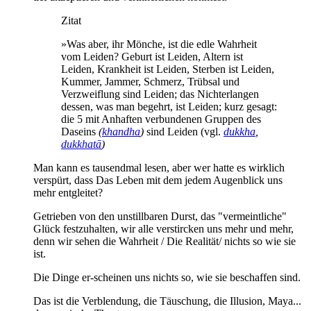
Zitat
»Was aber, ihr Mönche, ist die edle Wahrheit
vom Leiden? Geburt ist Leiden, Altern ist
Leiden, Krankheit ist Leiden, Sterben ist Leiden,
Kummer, Jammer, Schmerz, Trübsal und
Verzweiflung sind Leiden; das Nichterlangen
dessen, was man begehrt, ist Leiden; kurz gesagt:
die 5 mit Anhaften verbundenen Gruppen des
Daseins
(
khandha
)
sind Leiden (vgl.
dukkha
,
dukkhatā
)
Man kann es tausendmal lesen, aber wer hatte es wirklich
verspürt, dass Das Leben mit dem jedem Augenblick uns
mehr entgleitet?
Getrieben von den unstillbaren Durst, das "vermeintliche"
Glück festzuhalten, wir alle verstircken uns mehr und mehr,
denn wir sehen die Wahrheit / Die Realität/ nichts so wie sie
ist.
Die Dinge er-scheinen uns nichts so, wie sie beschaffen sind.
Das ist die Verblendung, die Täuschung, die Illusion, Maya...