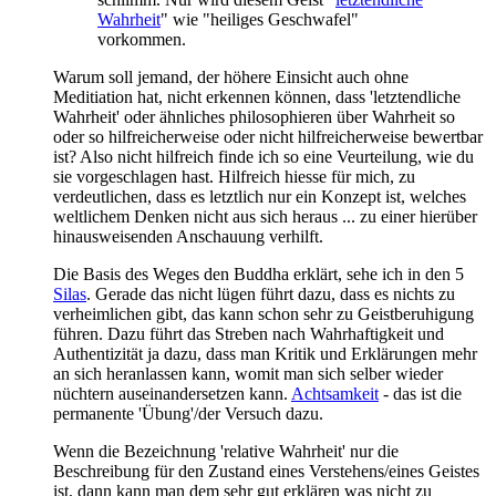
Wahrheit
" wie "heiliges Geschwafel"
vorkommen.
Warum soll jemand, der höhere Einsicht auch ohne
Meditiation hat, nicht erkennen können, dass 'letztendliche
Wahrheit' oder ähnliches philosophieren über Wahrheit so
oder so hilfreicherweise oder nicht hilfreicherweise bewertbar
ist? Also nicht hilfreich finde ich so eine Veurteilung, wie du
sie vorgeschlagen hast. Hilfreich hiesse für mich, zu
verdeutlichen, dass es letztlich nur ein Konzept ist, welches
weltlichem Denken nicht aus sich heraus ... zu einer hierüber
hinausweisenden Anschauung verhilft.
Die Basis des Weges den Buddha erklärt, sehe ich in den 5
Silas
. Gerade das nicht lügen führt dazu, dass es nichts zu
verheimlichen gibt, das kann schon sehr zu Geistberuhigung
führen. Dazu führt das Streben nach Wahrhaftigkeit und
Authentizität ja dazu, dass man Kritik und Erklärungen mehr
an sich heranlassen kann, womit man sich selber wieder
nüchtern auseinandersetzen kann.
Achtsamkeit
- das ist die
permanente 'Übung'/der Versuch dazu.
Wenn die Bezeichnung 'relative Wahrheit' nur die
Beschreibung für den Zustand eines Verstehens/eines Geistes
ist, dann kann man dem sehr gut erklären was nicht zu