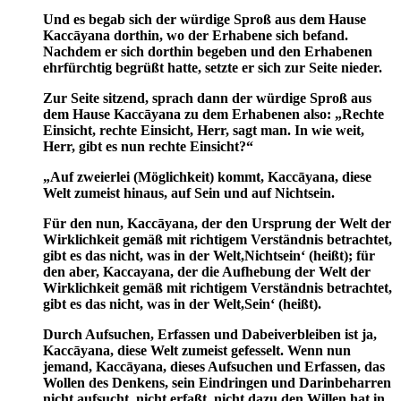
Und es begab sich der würdige Sproß aus dem Hause
Kaccāyana dorthin, wo der Erhabene sich befand.
Nachdem er sich dorthin begeben und den Erhabenen
ehrfürchtig begrüßt hatte, setzte er sich zur Seite nieder.
Zur Seite sitzend, sprach dann der würdige Sproß aus
dem Hause Kaccāyana zu dem Erhabenen also: „Rechte
Einsicht, rechte Einsicht, Herr, sagt man. In wie weit,
Herr, gibt es nun rechte Einsicht?“
„Auf zweierlei (Möglichkeit) kommt, Kaccāyana, diese
Welt zumeist hinaus, auf Sein und auf Nichtsein.
Für den nun, Kaccāyana, der den Ursprung der Welt der
Wirklichkeit gemäß mit richtigem Verständnis betrachtet,
gibt es das nicht, was in der Welt,Nichtsein‘ (heißt); für
den aber, Kaccayana, der die Aufhebung der Welt der
Wirklichkeit gemäß mit richtigem Verständnis betrachtet,
gibt es das nicht, was in der Welt,Sein‘ (heißt).
Durch Aufsuchen, Erfassen und Dabeiverbleiben ist ja,
Kaccāyana, diese Welt zumeist gefesselt. Wenn nun
jemand, Kaccāyana, dieses Aufsuchen und Erfassen, das
Wollen des Denkens, sein Eindringen und Darinbeharren
nicht aufsucht, nicht erfaßt, nicht dazu den Willen hat in