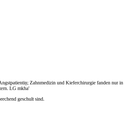
Angstpatientiṇ; Zahnmedizin und Kieferchirurgie fanden nur in
tern. LG mkha'
prechend geschult sind.