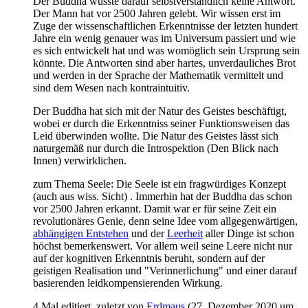
Der Buddha wusste darauf selbstverständlich keine Antwort.
Der Mann hat vor 2500 Jahren gelebt. Wir wissen erst im
Zuge der wissenschaftlichen Erkenntnisse der letzten hundert
Jahre ein wenig genauer was im Universum passiert und wie
es sich entwickelt hat und was womöglich sein Ursprung sein
könnte. Die Antworten sind aber hartes, unverdauliches Brot
und werden in der Sprache der Mathematik vermittelt und
sind dem Wesen nach kontraintuitiv.
Der Buddha hat sich mit der Natur des Geistes beschäftigt,
wobei er durch die Erkenntniss seiner Funktionsweisen das
Leid überwinden wollte. Die Natur des Geistes lässt sich
naturgemäß nur durch die Introspektion (Den Blick nach
Innen) verwirklichen.
zum Thema Seele: Die Seele ist ein fragwürdiges Konzept
(auch aus wiss. Sicht) . Immerhin hat der Buddha das schon
vor 2500 Jahren erkannt. Damit war er für seine Zeit ein
revolutionäres Genie, denn seine Idee vom allgegenwärtigen,
abhängigen Entstehen
und der
Leerheit
aller Dinge ist schon
höchst bemerkenswert. Vor allem weil seine Leere nicht nur
auf der kognitiven Erkenntnis beruht, sondern auf der
geistigen Realisation und "Verinnerlichung" und einer darauf
basierenden leidkompensierenden Wirkung.
4 Mal editiert, zuletzt von
Erdmaus
(
27. Dezember 2020 um