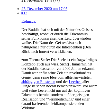
21. November 1948 (77)
27. Dezember 2020 um 17:05
#13
Erdmaus:
Der Buddha hat sich mit der Natur des Geistes
beschäftigt, wobei er durch die Erkenntniss
seiner Funktionsweisen das Leid überwinden
wollte. Die Natur des Geistes lässt sich
naturgemäß nur durch die Introspektion (Den
Blick nach Innen) verwirklichen.
zum Thema Seele: Die Seele ist ein fragwürdiges
Konzept (auch aus wiss. Sicht) . Immerhin hat
der Buddha das schon vor 2500 Jahren erkannt.
Damit war er für seine Zeit ein revolutionäres
Genie, denn seine Idee vom allgegenwärtigen,
abhängigen Entstehen
und der
Leerheit
aller
Dinge ist schon höchst bemerkenswert. Vor allem
weil seine Leere nicht nur auf der kognitiven
Erkenntnis beruht, sondern auf der geistigen
Realisation und "Verinnerlichung" und einer
darauf basierenden leidkompensierenden
Wirkung