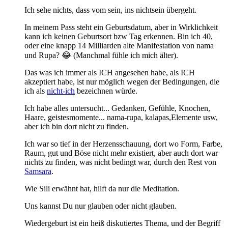
Ich sehe nichts, dass vom sein, ins nichtsein übergeht.
In meinem Pass steht ein Geburtsdatum, aber in Wirklichkeit
kann ich keinen Geburtsort bzw Tag erkennen. Bin ich 40,
oder eine knapp 14 Milliarden alte Manifestation von nama
und Rupa? 😂 (Manchmal fühle ich mich älter).
Das was ich immer als ICH angesehen habe, als ICH
akzeptiert habe, ist nur möglich wegen der Bedingungen, die
ich als
nicht-ich
bezeichnen würde.
Ich habe alles untersucht... Gedanken, Gefühle, Knochen,
Haare, geistesmomente... nama-rupa, kalapas,Elemente usw,
aber ich bin dort nicht zu finden.
Ich war so tief in der Herzensschauung, dort wo Form, Farbe,
Raum, gut und Böse nicht mehr existiert, aber auch dort war
nichts zu finden, was nicht bedingt war, durch den Rest von
Samsara
.
Wie Sili erwähnt hat, hilft da nur die Meditation.
Uns kannst Du nur glauben oder nicht glauben.
Wiedergeburt ist ein heiß diskutiertes Thema, und der Begriff