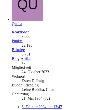
Qualia
Reaktionen
3.050
Punkte
22.195
Beiträge
3.751
Blog-Artikel
12
Mitglied seit
24. Oktober 2023
Wohnort
Essen Dellwig
Buddh. Richtung
Lehre Buddha, Chan
Geburtstag
21. Mai 1954 (72)
6. Februar 2024 um 13:47