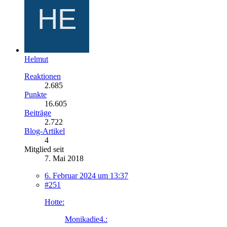
Helmut
Reaktionen
2.685
Punkte
16.605
Beiträge
2.722
Blog-Artikel
4
Mitglied seit
7. Mai 2018
6. Februar 2024 um 13:37
#251
Hotte:
Monikadie4.: