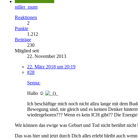
stiller_raum
Reaktionen
2
Punkte
1.212
Beiträge
230
Mitglied seit
22. November 2013
22. März 2018 um 20:19
#28
Senna:
Hallo ☺️
Ich beschäftige mich noch nicht allzu lange mit dem Budd
Bewegung sind, nie gleich und es keinen Denker hinterm 
wiedergeboren??? Wenn es kein ICH gibt?? Die Energie
Wir können das ewige was Geburt und Tod nicht berührt nicht be
Das was hier und jetzt durch Dich alles erlebt bleibt auch we