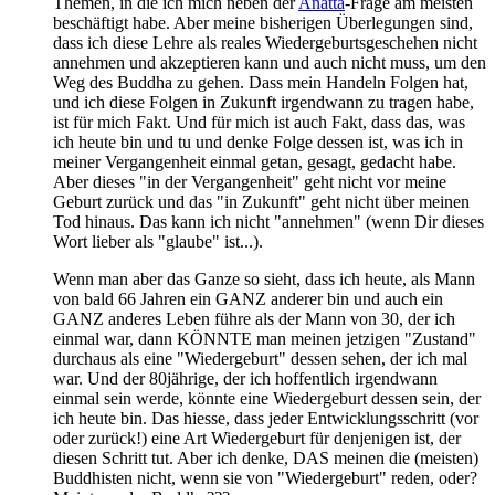
Themen, in die ich mich neben der
Anatta
-Frage am meisten
beschäftigt habe. Aber meine bisherigen Überlegungen sind,
dass ich diese Lehre als reales Wiedergeburtsgeschehen nicht
annehmen und akzeptieren kann und auch nicht muss, um den
Weg des Buddha zu gehen. Dass mein Handeln Folgen hat,
und ich diese Folgen in Zukunft irgendwann zu tragen habe,
ist für mich Fakt. Und für mich ist auch Fakt, dass das, was
ich heute bin und tu und denke Folge dessen ist, was ich in
meiner Vergangenheit einmal getan, gesagt, gedacht habe.
Aber dieses "in der Vergangenheit" geht nicht vor meine
Geburt zurück und das "in Zukunft" geht nicht über meinen
Tod hinaus. Das kann ich nicht "annehmen" (wenn Dir dieses
Wort lieber als "glaube" ist...).
Wenn man aber das Ganze so sieht, dass ich heute, als Mann
von bald 66 Jahren ein GANZ anderer bin und auch ein
GANZ anderes Leben führe als der Mann von 30, der ich
einmal war, dann KÖNNTE man meinen jetzigen "Zustand"
durchaus als eine "Wiedergeburt" dessen sehen, der ich mal
war. Und der 80jährige, der ich hoffentlich irgendwann
einmal sein werde, könnte eine Wiedergeburt dessen sein, der
ich heute bin. Das hiesse, dass jeder Entwicklungsschritt (vor
oder zurück!) eine Art Wiedergeburt für denjenigen ist, der
diesen Schritt tut. Aber ich denke, DAS meinen die (meisten)
Buddhisten nicht, wenn sie von "Wiedergeburt" reden, oder?