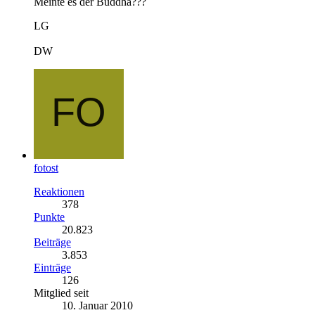
Meinte es der Buddha???
LG
DW
fotost
Reaktionen
378
Punkte
20.823
Beiträge
3.853
Einträge
126
Mitglied seit
10. Januar 2010