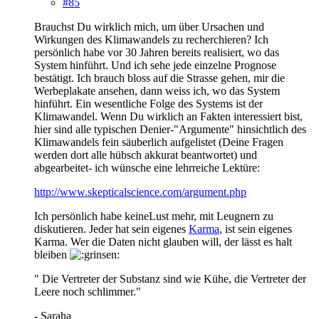
#85
Brauchst Du wirklich mich, um über Ursachen und
Wirkungen des Klimawandels zu recherchieren? Ich
persönlich habe vor 30 Jahren bereits realisiert, wo das
System hinführt. Und ich sehe jede einzelne Prognose
bestätigt. Ich brauch bloss auf die Strasse gehen, mir die
Werbeplakate ansehen, dann weiss ich, wo das System
hinführt. Ein wesentliche Folge des Systems ist der
Klimawandel. Wenn Du wirklich an Fakten interessiert bist,
hier sind alle typischen Denier-"Argumente" hinsichtlich des
Klimawandels fein säuberlich aufgelistet (Deine Fragen
werden dort alle hübsch akkurat beantwortet) und
abgearbeitet- ich wünsche eine lehrreiche Lektüre:
http://www.skepticalscience.com/argument.php
Ich persönlich habe keineLust mehr, mit Leugnern zu
diskutieren. Jeder hat sein eigenes
Karma
, ist sein eigenes
Karma. Wer die Daten nicht glauben will, der lässt es halt
bleiben
" Die Vertreter der Substanz sind wie Kühe, die Vertreter der
Leere noch schlimmer."
- Saraha