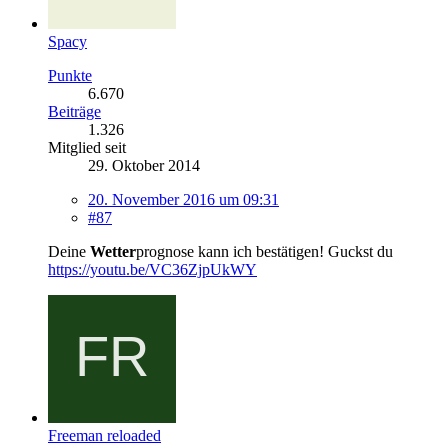
Spacy
Punkte
6.670
Beiträge
1.326
Mitglied seit
29. Oktober 2014
20. November 2016 um 09:31
#87
Deine
Wetter
prognose kann ich bestätigen! Guckst du
https://youtu.be/VC36ZjpUkWY
Freeman reloaded