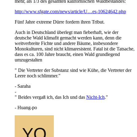
mehr, als 1/3 des gesamten kalifornischen Waldbestandes:
http://www.sfgate.com/news/article/U…es-10624642.php
Fünf Jahre extreme Dürre fordern ihren Tribut.
Auch in Deutschland überlegt man fieberhaft, wie der
deutsche Wald klimafit gemacht werden kann, denn die
weitverbreite Fichte und andere Bäume, insbesondere
Monokulturen, sind nicht klimaresistent. Fatal ist die Tatsache,
dass es ca. 100 Jahre braucht, einen Wald grundlegend
umzugestalten
" Die Vertreter der Substanz sind wie Kühe, die Vertreter der
Leere noch schlimmer."
- Saraha
-
" Beides vergaß ich, das Ich und das
Nicht-Ich
."
- Huang-po