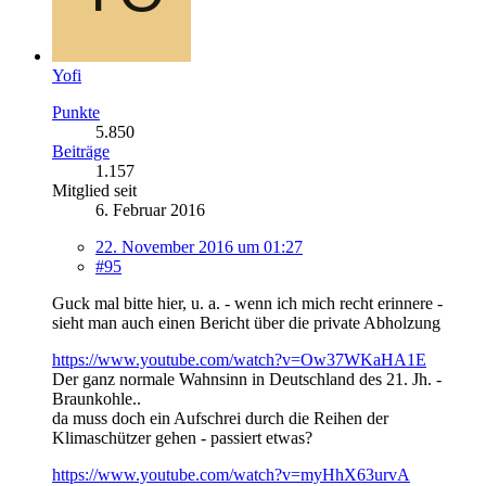
Yofi
Punkte
5.850
Beiträge
1.157
Mitglied seit
6. Februar 2016
22. November 2016 um 01:27
#95
Guck mal bitte hier, u. a. - wenn ich mich recht erinnere -
sieht man auch einen Bericht über die private Abholzung
https://www.youtube.com/watch?v=Ow37WKaHA1E
Der ganz normale Wahnsinn in Deutschland des 21. Jh. -
Braunkohle..
da muss doch ein Aufschrei durch die Reihen der
Klimaschützer gehen - passiert etwas?
https://www.youtube.com/watch?v=myHhX63urvA