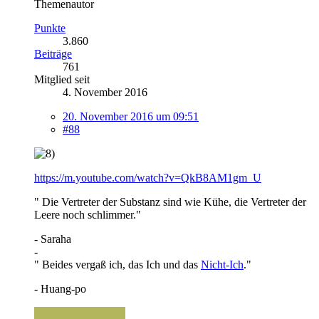
Themenautor
Punkte
3.860
Beiträge
761
Mitglied seit
4. November 2016
20. November 2016 um 09:51
#88
https://m.youtube.com/watch?v=QkB8AM1gm_U
" Die Vertreter der Substanz sind wie Kühe, die Vertreter der
Leere noch schlimmer."
- Saraha
-
" Beides vergaß ich, das Ich und das
Nicht-Ich
."
- Huang-po