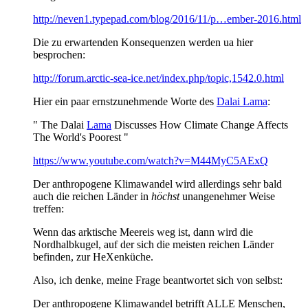
http://neven1.typepad.com/blog/2016/11/p…ember-2016.html
Die zu erwartenden Konsequenzen werden ua hier
besprochen:
http://forum.arctic-sea-ice.net/index.php/topic,1542.0.html
Hier ein paar ernstzunehmende Worte des
Dalai Lama
:
" The Dalai
Lama
Discusses How Climate Change Affects
The World's Poorest "
https://www.youtube.com/watch?v=M44MyC5AExQ
Der anthropogene Klimawandel wird allerdings sehr bald
auch die reichen Länder in
höchst
unangenehmer Weise
treffen:
Wenn das arktische Meereis weg ist, dann wird die
Nordhalbkugel, auf der sich die meisten reichen Länder
befinden, zur HeXenküche.
Also, ich denke, meine Frage beantwortet sich von selbst:
Der anthropogene Klimawandel betrifft ALLE Menschen,