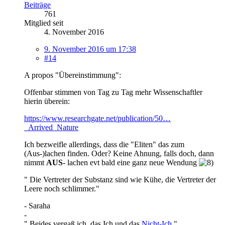
Beiträge
761
Mitglied seit
4. November 2016
9. November 2016 um 17:38
#14
A propos "Übereinstimmung":
Offenbar stimmen von Tag zu Tag mehr Wissenschaftler
hierin überein:
https://www.researchgate.net/publication/50…
_Arrived_Nature
Ich bezweifle allerdings, dass die "Eliten" das zum
(Aus-)lachen finden. Oder? Keine Ahnung, falls doch, dann
nimmt
AUS
- lachen evt bald eine ganz neue Wendung
" Die Vertreter der Substanz sind wie Kühe, die Vertreter der
Leere noch schlimmer."
- Saraha
-
" Beides vergaß ich, das Ich und das
Nicht-Ich
."