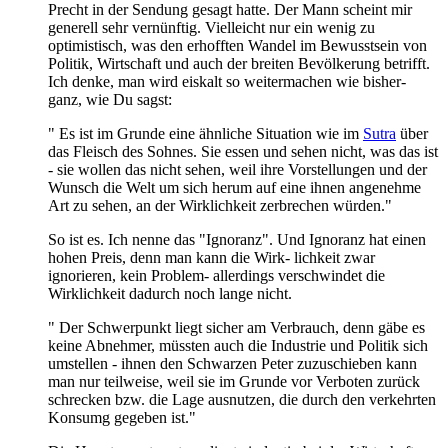
Precht in der Sendung gesagt hatte. Der Mann scheint mir
generell sehr vernünftig. Vielleicht nur ein wenig zu
optimistisch, was den erhofften Wandel im Bewusstsein von
Politik, Wirtschaft und auch der breiten Bevölkerung betrifft.
Ich denke, man wird eiskalt so weitermachen wie bisher-
ganz, wie Du sagst:
" Es ist im Grunde eine ähnliche Situation wie im
Sutra
über
das Fleisch des Sohnes. Sie essen und sehen nicht, was das ist
- sie wollen das nicht sehen, weil ihre Vorstellungen und der
Wunsch die Welt um sich herum auf eine ihnen angenehme
Art zu sehen, an der Wirklichkeit zerbrechen würden."
So ist es. Ich nenne das "Ignoranz". Und Ignoranz hat einen
hohen Preis, denn man kann die Wirk- lichkeit zwar
ignorieren, kein Problem- allerdings verschwindet die
Wirklichkeit dadurch noch lange nicht.
" Der Schwerpunkt liegt sicher am Verbrauch, denn gäbe es
keine Abnehmer, müssten auch die Industrie und Politik sich
umstellen - ihnen den Schwarzen Peter zuzuschieben kann
man nur teilweise, weil sie im Grunde vor Verboten zurück
schrecken bzw. die Lage ausnutzen, die durch den verkehrten
Konsumg gegeben ist."