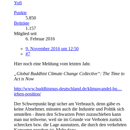
Yofi
Punkte
5.850
Beiträge
1.157
Mitglied seit
6. Februar 2016
9. November 2016 um 12:50
#7
Hier noch eine Meldung vom letzten Jahr.
„Global Buddhist Climate Change Collective“: The Time to
Act is Now
http://www.buddhismus-deutschland.de/klimawandel-bu…
iehen-position/
Der Schwerpunkt liegt sicher am Verbrauch, denn gäbe es
keine Abnehmer, müssten auch die Industrie und Politik sich
umstellen - ihnen den Schwarzen Peter zuzuschieben kann
man nur teilweise, weil sie im Grunde vor Verboten zurück
schrecken bzw. die Lage ausnutzen, die durch den verkehrten
Konsumg gegeben ist. Mehr dazu