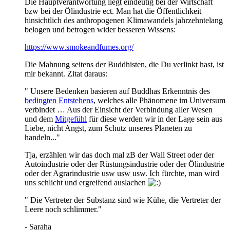
Die Hauptverantwortung liegt eindeutig bei der Wirtschaft
bzw bei der Ölindustrie ect. Man hat die Öffentlichkeit
hinsichtlich des anthropogenen Klimawandels jahrzehntelang
belogen und betrogen wider besseren Wissens:
https://www.smokeandfumes.org/
Die Mahnung seitens der Buddhisten, die Du verlinkt hast, ist
mir bekannt. Zitat daraus:
" Unsere Bedenken basieren auf Buddhas Erkenntnis des
bedingten Entstehens
, welches alle Phänomene im Universum
verbindet … Aus der Einsicht der Verbindung aller Wesen
und dem
Mitgefühl
für diese werden wir in der Lage sein aus
Liebe, nicht Angst, zum Schutz unseres Planeten zu
handeln..."
Tja, erzählen wir das doch mal zB der Wall Street oder der
Autoindustrie oder der Rüstungsindustrie oder der Ölindustrie
oder der Agrarindustrie usw usw usw. Ich fürchte, man wird
uns schlicht und ergreifend auslachen
" Die Vertreter der Substanz sind wie Kühe, die Vertreter der
Leere noch schlimmer."
- Saraha