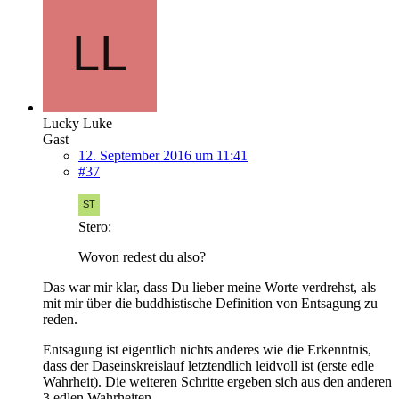
Lucky Luke
Gast
12. September 2016 um 11:41
#37
Stero:
Wovon redest du also?
Das war mir klar, dass Du lieber meine Worte verdrehst, als
mit mir über die buddhistische Definition von Entsagung zu
reden.
Entsagung ist eigentlich nichts anderes wie die Erkenntnis,
dass der Daseinskreislauf letztendlich leidvoll ist (erste edle
Wahrheit). Die weiteren Schritte ergeben sich aus den anderen
3 edlen Wahrheiten.