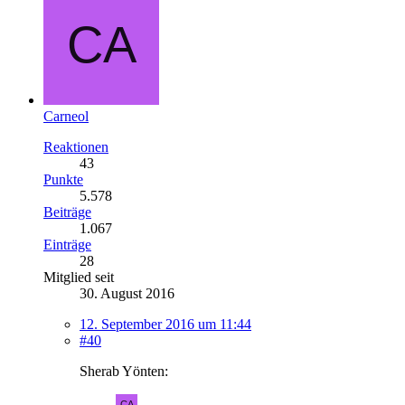
Carneol
Reaktionen
43
Punkte
5.578
Beiträge
1.067
Einträge
28
Mitglied seit
30. August 2016
12. September 2016 um 11:44
#40
Sherab Yönten: