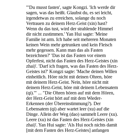
"'Du musst fasten', sagte Kongzi. 'Ich werde dir
sagen, was das heißt. Glaubst du, es sei leicht,
irgendetwas zu erreichen, solange du noch
Vertrauen zu deinem Herz-Geist (xin) hast?
Wenn du das tust, wird der strahlende Himmel
dir nicht zustimmen.' Yan Hui sagte: 'Meine
Familie ist arm. Ich habe seit mehreren Monaten
keinen Wein mehr getrunken und kein Fleisch
mehr gegessen. Kann man das als Fasten
bezeichnen?' 'Das ist das Fasten vor einem
Opferfest, nicht das Fasten des Herz-Geistes (xin
zhai)'. 'Darf ich fragen, was das Fasten des Herz-
Geistes ist?' Kongzi sagte: 'Mache deinen Willen
einheitlich. Höre nicht mit deinen Ohren, höre
mit deinem Herz-Geist. Nein, höre nicht mit
deinem Herz-Geist, höre mit deinem Lebensatem
(qi).'" ... "Die Ohren hören auf mit dem Hören,
der Herz-Geist hört auf mit dem Wieder-
Erkennen (der Übereinstimmung?). Der
Lebensatem (qi) aber wartet leer (xu) auf die
Dinge. Allein der Weg (dao) sammelt Leere (xu).
Leere (xu) ist das Fasten des Herz-Geistes (xin
zhai)'. Yan Hui sagte: 'Als Hui noch nichts damit
[mit dem Fasten des Herz-Geistes] anfangen