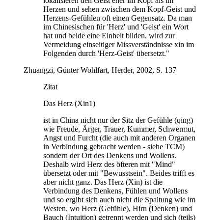
lokalisieren den Geist eher im Kopf als im
Herzen und sehen zwischen dem Kopf-Geist und
Herzens-Gefühlen oft einen Gegensatz. Da man
im Chinesischen für 'Herz' und 'Geist' ein Wort
hat und beide eine Einheit bilden, wird zur
Vermeidung einseitiger Missverständnisse xin im
Folgenden durch 'Herz-Geist' übersetzt."
Zhuangzi, Günter Wohlfart, Herder, 2002, S. 137
Zitat
Das Herz (Xin1)
ist in China nicht nur der Sitz der Gefühle (qing)
wie Freude, Ärger, Trauer, Kummer, Schwermut,
Angst und Furcht (die auch mit anderen Organen
in Verbindung gebracht werden - siehe TCM)
sondern der Ort des Denkens und Wollens.
Deshalb wird Herz des öfteren mit "Mind"
übersetzt oder mit "Bewusstsein". Beides trifft es
aber nicht ganz. Das Herz (Xin) ist die
Verbindung des Denkens, Fühlen und Wollens
und so ergibt sich auch nicht die Spaltung wie im
Westen, wo Herz (Gefühle), Hirn (Denken) und
Bauch (Intuition) getrennt werden und sich (teils)