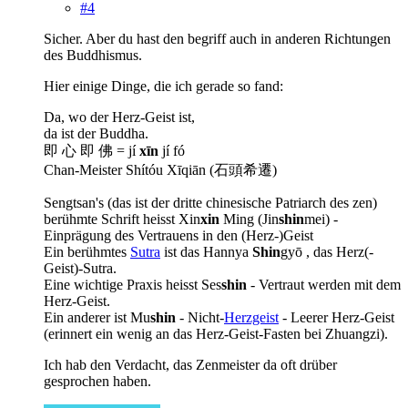
#4
Sicher. Aber du hast den begriff auch in anderen Richtungen
des Buddhismus.
Hier einige Dinge, die ich gerade so fand:
Da, wo der Herz-Geist ist,
da ist der Buddha.
即 心 即 佛 = jí
xīn
jí fó
Chan-Meister Shítóu Xīqiān (石頭希遷)
Sengtsan's (das ist der dritte chinesische Patriarch des zen)
berühmte Schrift heisst Xin
xin
Ming (Jin
shin
mei) -
Einprägung des Vertrauens in den (Herz-)Geist
Ein berühmtes
Sutra
ist das Hannya
Shin
gyō , das Herz(-
Geist)-Sutra.
Eine wichtige Praxis heisst Ses
shin
- Vertraut werden mit dem
Herz-Geist.
Ein anderer ist Mu
shin
- Nicht-
Herzgeist
- Leerer Herz-Geist
(erinnert ein wenig an das Herz-Geist-Fasten bei Zhuangzi).
Ich hab den Verdacht, das Zenmeister da oft drüber
gesprochen haben.