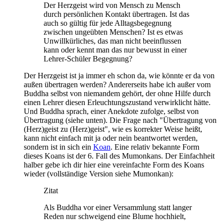
Der Herzgeist wird von Mensch zu Mensch
durch persönlichen Kontakt übertragen. Ist das
auch so gültig für jede Alltagsbegegnung
zwischen ungeübten Menschen? Ist es etwas
Unwillkürliches, das man nicht beeinflussen
kann oder kennt man das nur bewusst in einer
Lehrer-Schüler Begegnung?
Der Herzgeist ist ja immer eh schon da, wie könnte er da von
außen übertragen werden? Andererseits habe ich außer vom
Buddha selbst von niemandem gehört, der ohne Hilfe durch
einen Lehrer diesen Erleuchtungszustand verwirklicht hätte.
Und Buddha sprach, einer Anekdote zufolge, selbst von
Übertragung (siehe unten). Die Frage nach "Übertragung von
(Herz)geist zu (Herz)geist", wie es korrekter Weise heißt,
kann nicht einfach mit ja oder nein beantwortet werden,
sondern ist in sich ein
Koan
. Eine relativ bekannte Form
dieses Koans ist der 6. Fall des Mumonkans. Der Einfachheit
halber gebe ich dir hier eine vereinfachte Form des Koans
wieder (vollständige Version siehe Mumonkan):
Zitat
Als Buddha vor einer Versammlung statt langer
Reden nur schweigend eine Blume hochhielt,