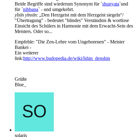
Beide Begriffe sind wiederum Synonym für `
shunyata
`und
für `
nibbana
` - und umgekehrt.
yǐxīn yìnxīn
: „Den Herzgeist mit dem Herzgeist siegeln“/
"Übertragung" - bedeutet "blindes" Verständnis & wortlose
Einsicht des Schülers in Harmonie mit dem Erwacht-Sein des
Meisters. Oder so...
Empfehle: "Die Zen-Lehre vom Ungeborenen" - Meister
Bankei -
Ein weiterer
link:
http://www.budopedia.de/wiki/Ishin_denshin
Grüße
Blue_
solaris