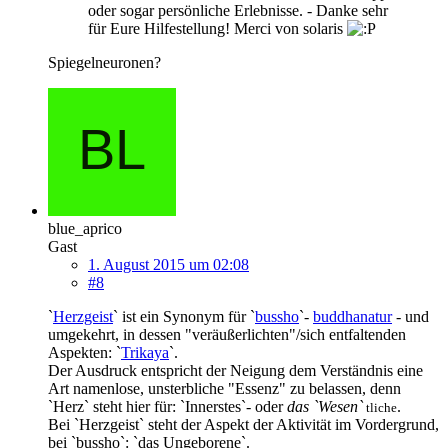
oder sogar persönliche Erlebnisse. - Danke sehr
für Eure Hilfestellung! Merci von solaris
Spiegelneuronen?
blue_aprico
Gast
1. August 2015 um 02:08
#8
`
Herzgeist
` ist ein Synonym für `
bussho
`-
buddhanatur
- und
umgekehrt, in dessen "veräußerlichten"/sich entfaltenden
Aspekten: `
Trikaya
`.
Der Ausdruck entspricht der Neigung dem Verständnis eine
Art namenlose, unsterbliche "Essenz" zu belassen, denn
`Herz` steht hier für: `Innerstes`- oder
das
`Wesen`
.
tliche
Bei `Herzgeist` steht der Aspekt der Aktivität im Vordergrund,
bei `bussho`: `das Ungeborene`.