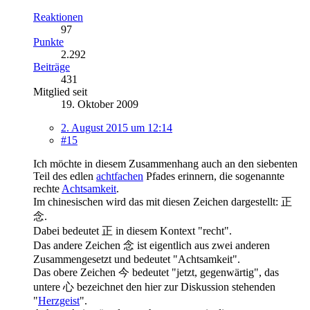
Reaktionen
97
Punkte
2.292
Beiträge
431
Mitglied seit
19. Oktober 2009
2. August 2015 um 12:14
#15
Ich möchte in diesem Zusammenhang auch an den siebenten
Teil des edlen
achtfachen
Pfades erinnern, die sogenannte
rechte
Achtsamkeit
.
Im chinesischen wird das mit diesen Zeichen dargestellt: 正
念.
Dabei bedeutet 正 in diesem Kontext "recht".
Das andere Zeichen 念 ist eigentlich aus zwei anderen
Zusammengesetzt und bedeutet "Achtsamkeit".
Das obere Zeichen 今 bedeutet "jetzt, gegenwärtig", das
untere 心 bezeichnet den hier zur Diskussion stehenden
"
Herzgeist
".