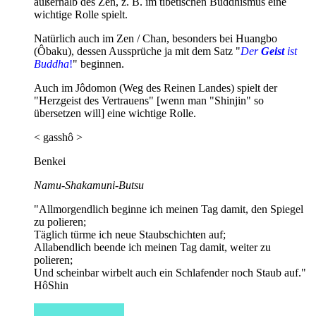
außerhalb des Zen, z. B. im tibetischen Buddhismus eine
wichtige Rolle spielt.
Natürlich auch im Zen / Chan, besonders bei Huangbo
(Ôbaku), dessen Aussprüche ja mit dem Satz "
Der
Geist
ist
Buddha
!
" beginnen.
Auch im Jôdomon (Weg des Reinen Landes) spielt der
"Herzgeist des Vertrauens" [wenn man "Shinjin" so
übersetzen will] eine wichtige Rolle.
< gasshô >
Benkei
Namu-Shakamuni-Butsu
"Allmorgendlich beginne ich meinen Tag damit, den Spiegel
zu polieren;
Täglich türme ich neue Staubschichten auf;
Allabendlich beende ich meinen Tag damit, weiter zu
polieren;
Und scheinbar wirbelt auch ein Schlafender noch Staub auf."
HôShin