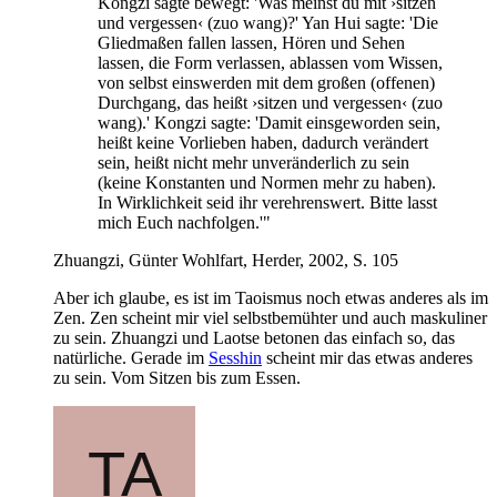
Kongzi sagte bewegt: 'Was meinst du mit ›sitzen
und vergessen‹ (zuo wang)?' Yan Hui sagte: 'Die
Gliedmaßen fallen lassen, Hören und Sehen
lassen, die Form verlassen, ablassen vom Wissen,
von selbst einswerden mit dem großen (offenen)
Durchgang, das heißt ›sitzen und vergessen‹ (zuo
wang).' Kongzi sagte: 'Damit einsgeworden sein,
heißt keine Vorlieben haben, dadurch verändert
sein, heißt nicht mehr unveränderlich zu sein
(keine Konstanten und Normen mehr zu haben).
In Wirklichkeit seid ihr verehrenswert. Bitte lasst
mich Euch nachfolgen.'"
Zhuangzi, Günter Wohlfart, Herder, 2002, S. 105
Aber ich glaube, es ist im Taoismus noch etwas anderes als im
Zen. Zen scheint mir viel selbstbemühter und auch maskuliner
zu sein. Zhuangzi und Laotse betonen das einfach so, das
natürliche. Gerade im
Sesshin
scheint mir das etwas anderes
zu sein. Vom Sitzen bis zum Essen.