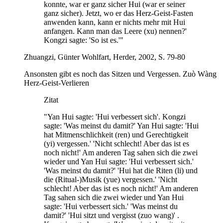
konnte, war er ganz sicher Hui (war er seiner
ganz sicher). Jetzt, wo er das Herz-Geist-Fasten
anwenden kann, kann er nichts mehr mit Hui
anfangen. Kann man das Leere (xu) nennen?'
Kongzi sagte: 'So ist es.'"
Zhuangzi, Günter Wohlfart, Herder, 2002, S. 79-80
Ansonsten gibt es noch das Sitzen und Vergessen. Zuò Wàng
Herz-Geist-Verlieren
Zitat
"Yan Hui sagte: 'Hui verbessert sich'. Kongzi
sagte: 'Was meinst du damit?' Yan Hui sagte: 'Hui
hat Mitmenschlichkeit (ren) und Gerechtigkeit
(yi) vergessen.' 'Nicht schlecht! Aber das ist es
noch nicht!' Am anderen Tag sahen sich die zwei
wieder und Yan Hui sagte: 'Hui verbessert sich.'
'Was meinst du damit?' 'Hui hat die Riten (li) und
die (Ritual-)Musik (yue) vergessen.' 'Nicht
schlecht! Aber das ist es noch nicht!' Am anderen
Tag sahen sich die zwei wieder und Yan Hui
sagte: 'Hui verbessert sich.' 'Was meinst du
damit?' 'Hui sitzt und vergisst (zuo wang)' .