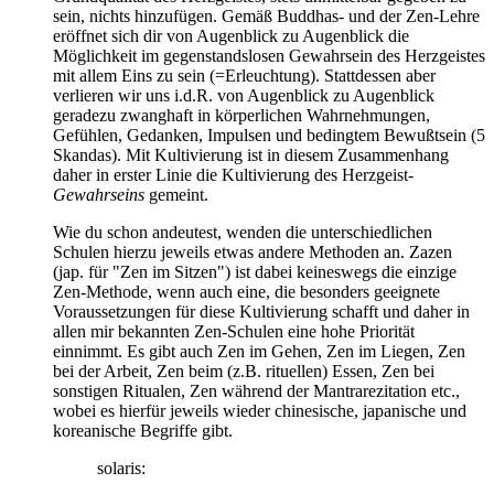
sein, nichts hinzufügen. Gemäß Buddhas- und der Zen-Lehre
eröffnet sich dir von Augenblick zu Augenblick die
Möglichkeit im gegenstandslosen Gewahrsein des Herzgeistes
mit allem Eins zu sein (=Erleuchtung). Stattdessen aber
verlieren wir uns i.d.R. von Augenblick zu Augenblick
geradezu zwanghaft in körperlichen Wahrnehmungen,
Gefühlen, Gedanken, Impulsen und bedingtem Bewußtsein (5
Skandas). Mit Kultivierung ist in diesem Zusammenhang
daher in erster Linie die Kultivierung des Herzgeist-
Gewahrseins
gemeint.
Wie du schon andeutest, wenden die unterschiedlichen
Schulen hierzu jeweils etwas andere Methoden an. Zazen
(jap. für "Zen im Sitzen") ist dabei keineswegs die einzige
Zen-Methode, wenn auch eine, die besonders geeignete
Voraussetzungen für diese Kultivierung schafft und daher in
allen mir bekannten Zen-Schulen eine hohe Priorität
einnimmt. Es gibt auch Zen im Gehen, Zen im Liegen, Zen
bei der Arbeit, Zen beim (z.B. rituellen) Essen, Zen bei
sonstigen Ritualen, Zen während der Mantrarezitation etc.,
wobei es hierfür jeweils wieder chinesische, japanische und
koreanische Begriffe gibt.
solaris: