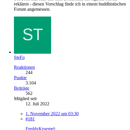
erklären - diesen Vorschlag finde ich in einem buddhistischen
Forum angemessen.
SteFo
Reaktionen
244
Punkte
3.104
Beiträge
562
Mitglied seit
12. Juli 2022
1. November 2022 um 03:30
#181
FreddyKruemel: