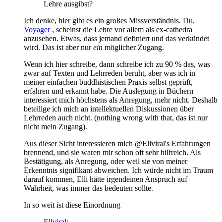
Lehre ausgibst?
Ich denke, hier gibt es ein großes Missverständnis. Du,
Voyager
, scheinst die Lehre vor allem als ex-cathedra
anzusehen. Etwas, dass jemand definiert und das verkündet
wird. Das ist aber nur
ein
möglicher Zugang.
Wenn ich hier schreibe, dann schreibe ich zu 90 % das, was
zwar auf Texten und Lehrreden beruht, aber was ich in
meiner einfachen buddhistischen Praxis selbst geprüft,
erfahren und erkannt habe. Die Auslegung in Büchern
interessiert mich höchstens als Anregung, mehr nicht. Deshalb
beteilige ich mich an intellektuellen Diskussionen über
Lehrreden auch nicht. (nothing wrong with that, das ist nur
nicht mein Zugang).
Aus dieser Sicht interessieren mich @Ellviral's Erfahrungen
brennend, und sie waren mir schon oft sehr hilfreich. Als
Bestätigung, als Anregung, oder weil sie von meiner
Erkenntnis signifikant abweichen. Ich würde nicht im Traum
darauf kommen, Elli hätte irgendeinen Anspruch auf
Wahrheit, was immer das bedeuten sollte.
In so weit ist diese Einordnung
Ellviral: