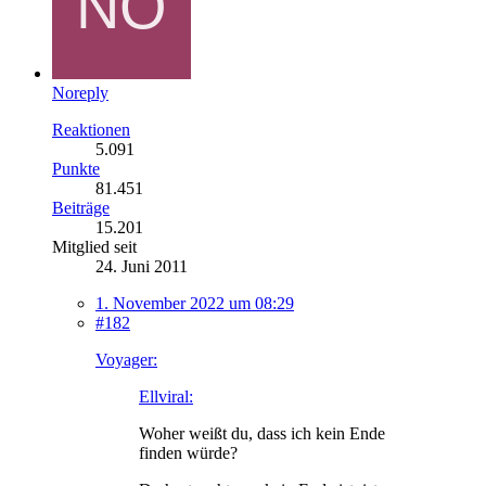
Noreply
Reaktionen
5.091
Punkte
81.451
Beiträge
15.201
Mitglied seit
24. Juni 2011
1. November 2022 um 08:29
#182
Voyager:
Ellviral:
Woher weißt du, dass ich kein Ende
finden würde?